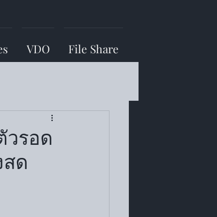
es
VDO
File Share
าตัวรอด
ดงสด