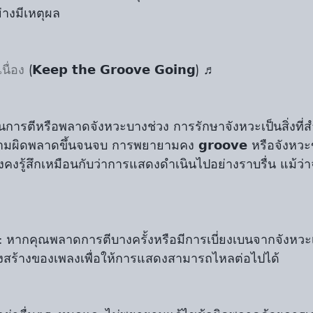
่างมีเหตุผล
นื่อง
 (𝗞𝗲𝗲𝗽 𝘁𝗵𝗲 𝗚𝗿𝗼𝗼𝘃𝗲 𝗚𝗼𝗶𝗻𝗴) ♬
ารตีหรือพลาดจังหวะบางช่วง การรักษาจังหวะเป็นสิ่งที่สำ
ามผิดพลาดขึ้นจนจบ การพยายามคง 𝗴𝗿𝗼𝗼𝘃𝗲 หรือจังหว
ังคงรู้สึกเหมือนกับว่าการแสดงดำเนินไปอย่างราบรื่น แม้ว่า
รงสร้างของเพลงเพื่อให้การแสดงสามารถไหลต่อไปได้