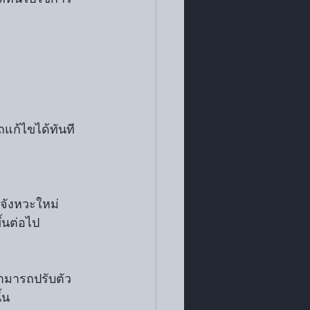
แก้ไขได้ทันที 
ึ้นต่อไป
้น