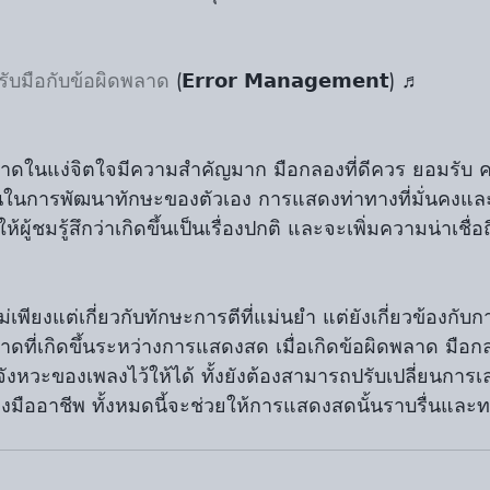
ับมือกับข้อผิดพลาด
 (𝗘𝗿𝗿𝗼𝗿 𝗠𝗮𝗻𝗮𝗴𝗲𝗺𝗲𝗻𝘁) ♬
พลาดในแง่จิตใจมีความสำคัญมาก มือกลองที่ดีควร ยอมรับ
นในการพัฒนาทักษะของตัวเอง การแสดงท่าทางที่มั่นคงและม
ผู้ชมรู้สึกว่าเกิดขึ้นเป็นเรื่องปกติ และจะเพิ่มความน่าเช
าดที่เกิดขึ้นระหว่างการแสดงสด เมื่อเกิดข้อผิดพลาด มือก
จังหวะของเพลงไว้ให้ได้ ทั้งยังต้องสามารถปรับเปลี่ยนการ
งมืออาชีพ ทั้งหมดนี้จะช่วยให้การแสดงสดนั้นราบรื่นและท