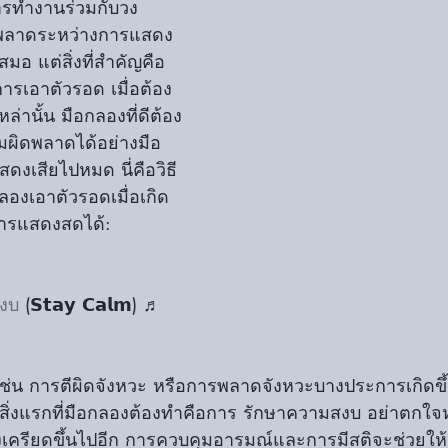
การทำงานร่วมกับวง
ดพลาดระหว่างการแสดง
้เสมอ แต่สิ่งที่สำคัญคือ
ารเอาตัวรอด เมื่อต้อง
่านั้น มือกลองที่ดีต้อง
มผิดพลาดได้อย่างมือ
สดงเสียไปหมด นี่คือวิธี
ลองเอาตัวรอดเมื่อเกิด
การแสดงสดได้:
งบ
 (𝗦𝘁𝗮𝘆 𝗖𝗮𝗹𝗺) ♬
เช่น การตีผิดจังหวะ หรือการพลาดจังหวะบางประการเกิดขึ
ิ่งแรกที่มือกลองต้องทำคือการ รักษาความสงบ อย่าตกใ
ึงเครียดขึ้นไปอีก การควบคุมอารมณ์และการมีสติจะช่วยใ