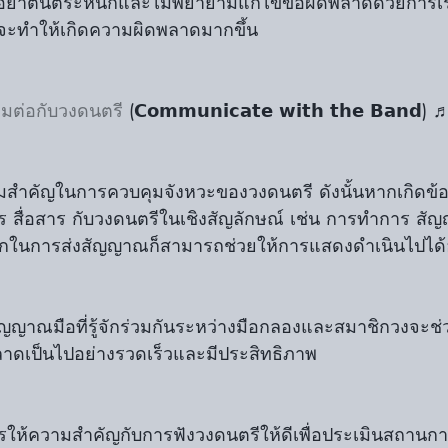
จจะทำให้เกิดความผิดพลาดมากขึ้น
อมต่อกับวงดนตรี
 (𝗖𝗼𝗺𝗺𝘂𝗻𝗶𝗰𝗮𝘁𝗲 𝘄𝗶𝘁𝗵 𝘁𝗵𝗲 𝗕𝗮𝗻𝗱) 
ความสำคัญในการควบคุมจังหวะของวงดนตรี ดังนั้นหากเกิดข
 สื่อสาร กับวงดนตรีในเชิงสัญลักษณ์ เช่น การทำการ สั
ู้จักในการส่งสัญญาณก็สามารถช่วยให้การแสดงดำเนินไปได้อ
พลาดเป็นไปอย่างรวดเร็วและมีประสิทธิภาพ
วรให้ความสำคัญกับการฟังวงดนตรีให้ดีเพื่อประเมินสถาน