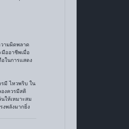
 ความผิดพลาด
ืออาชีพเมื่อ
ื่อถือในการแสดง
ลองควรมีสติ 
เล่นให้เหมาะสม
รงพลังมากยิ่ง