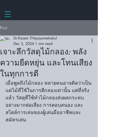
Post
Dr.Kasem THipayametrakul
Dec 3, 2024
1 min read
เจาะลึกวัสดุไม้กลอง: พลัง
ความยืดหยุ่น และโทนเสียง
ในทุกการตี
เมื่อพูดถึงไม้กลอง หลายคนอาจคิดว่าเป็น
แค่ไม้ที่ใช้ในการตีกลองเท่านั้น แต่ที่จริง
แล้ว วัสดุที่ใช้ทำไม้กลองส่งผลกระทบ
อย่างมากต่อเสียง การตอบสนอง และ
สไตล์การเล่นของผู้เล่นมืออาชีพและ
สมัครเล่น 