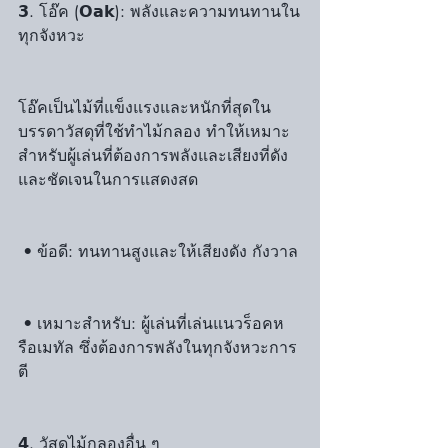
𝟯. โอ๊ค (𝗢𝗮𝗸): พลังและความทนทานใน
ทุกจังหวะ 
โอ๊คเป็นไม้ที่แข็งแรงและหนักที่สุดใน
บรรดาวัสดุที่ใช้ทำไม้กลอง ทำให้เหมาะ
สำหรับผู้เล่นที่ต้องการพลังและเสียงที่ดัง
และชัดเจนในการแสดงสด
 • ข้อดี: ทนทานสูงและให้เสียงดัง กังวาล
 • เหมาะสำหรับ: ผู้เล่นที่เล่นแนวร็อคห
รือเมทัล ซึ่งต้องการพลังในทุกจังหวะการ
ตี
𝟰. วัสดุไม้กลองอื่น ๆ 