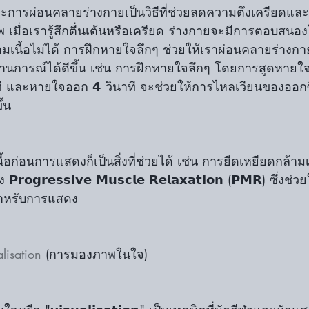
ะการผ่อนคลายร่างกายเป็นวิธีที่ช่วยลดความตึงเครียดแล
าพ เมื่อเรารู้สึกตื่นเต้นหรือเครียด ร่างกายจะมีการตอบส
ามเนื้อไม่ได้ การฝึกหายใจลึกๆ ช่วยให้เราผ่อนคลายร่างกา
การณ์ได้ดีขึ้น เช่น การฝึกหายใจลึกๆ โดยการสูดหายใจเ
นาที และหายใจออก 𝟰 วินาที จะช่วยให้การไหลเวียนของออกซ
้น
อก่อนการแสดงก็เป็นสิ่งที่ช่วยได้ เช่น การยืดเหยียดกล้ามเ
𝗴𝗿𝗲𝘀𝘀𝗶𝘃𝗲 𝗠𝘂𝘀𝗰𝗹𝗲 𝗥𝗲𝗹𝗮𝘅𝗮𝘁𝗶𝗼𝗻 (𝗣𝗠𝗥) ซึ่งช่ว
สำหรับการแสดง
lisation
 (การมองภาพในใจ) 