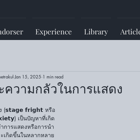
ndorser
Experience
Library
Articl
etrakul
Jan 15, 2025
1 min read
นะความกลัวในการแสดง
𝗮𝗴𝗲 𝗳𝗿𝗶𝗴𝗵𝘁 หรือ 
𝘅𝗶𝗲𝘁𝘆) เป็นปัญหาที่เกิด
กมาทำการแสดงหรือการนำ
จจะเกิดขึ้นในหลากหลาย