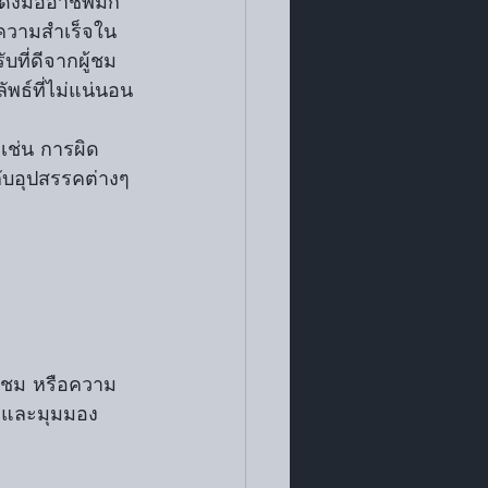
แสดงมืออาชีพมัก
บความสำเร็จใน
ที่ดีจากผู้ชม 
พธ์ที่ไม่แน่นอน
เช่น การผิด
ับอุปสรรคต่างๆ 
ู้ชม หรือความ
คติและมุมมอง