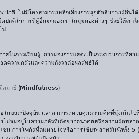
ผิดปกติในการที่ผู้อื่นจะมองเราในมุมมองต่างๆ ช่วยให้เรา
นไป
ลดความกลัวและความกังวลต่อผลลัพธ์ได้
ีสมาธิ
 (𝗠𝗶𝗻𝗱𝗳𝘂𝗹𝗻𝗲𝘀𝘀)
ยู่ในขณะปัจจุบัน และสามารถควบคุมความคิดที่มุ่งเน้นไปที
ราไม่จมอยู่ในความกลัวที่เกิดจากอนาคตหรือความผิดพลาด
้ เช่น การโฟกัสที่ลมหายใจหรือการใช้ประสาทสัมผัสทั้ง 𝟱 ( 
ตัวเองกลับมาอยู่กับปัจจุบัน