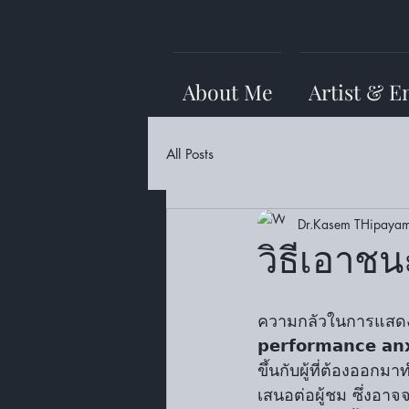
About Me
Artist & E
All Posts
Dr.Kasem THipayam
วิธีเอาช
ความกลัวในการแสดง (𝘀
𝗽𝗲𝗿𝗳𝗼𝗿𝗺𝗮𝗻𝗰𝗲 𝗮
ขึ้นกับผู้ที่ต้องออ
เสนอต่อผู้ชม ซึ่งอา