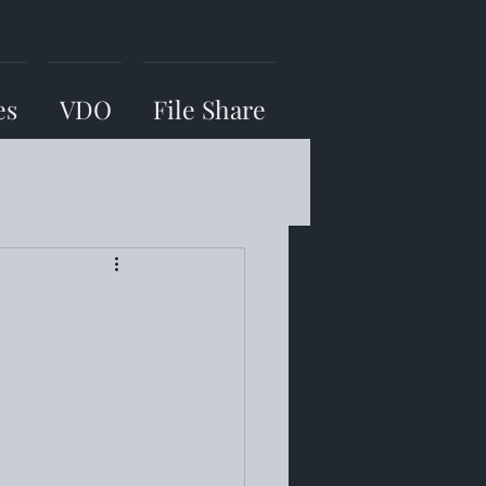
es
VDO
File Share