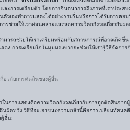
ือ "𝘃𝗶𝘀𝘂𝗮𝗹𝗶𝘀𝗮𝘁𝗶𝗼𝗻" เป็นเทคนิคที่นักกีฬาและนัก
่นใจและการเตรียมตัว โดยการจินตนาการถึงภาพที่เราประส
นตัวเองทำการแสดงได้อย่างราบรื่นหรือการได้รับการตอบรับ
ารช่วยให้เราผ่อนคลายและลดความวิตกกังวลเกี่ยวกับผลลั
ารถช่วยให้เราเตรียมพร้อมกับสถานการณ์ที่อาจเกิดขึ้น 
ดง การเตรียมใจในมุมมองบวกจะช่วยให้เรารู้วิธีจัดการก
ี่ยวกับการตัดสินของผู้อื่น
วในการแสดงคือความวิตกกังวลเกี่ยวกับการถูกตัดสินจากผ
ู้อื่นผิดหวัง วิธีที่จะเอาชนะความกลัวนี้คือการเปลี่ยนทัศน
ู้อื่น: