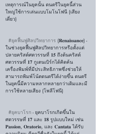
เหตุการณ์ในยุคนั้น ดนตรีในยุคนี้ส่วน
ใหญ่ใช้การเล่นแบบโมโนโฟนี (เสียง
เดี่ยว)
#ยุคฟื้นฟูศิลปวิทยาการ
 (𝐑𝐞𝐧𝐚𝐢𝐬𝐬𝐚𝐧𝐜𝐞) - 
ในช่วงยุคฟื้นฟูศิลปวิทยาการหรือตั้งแต่
ปลายคริสต์ศตวรรษที่ 𝟏𝟓 ถึงต้นคริสต์
ศตวรรษที่ 𝟏𝟕 กูเตนเบิร์กได้คิดค้น
เครื่องพิมพ์ที่มีประสิทธิภาพซึ่งช่วยให้
สามารถพิมพ์โน้ตดนตรีได้ง่ายขึ้น ดนตรี
ในยุคนี้มีความหลากหลายกว่าเดิมและมี
การใช้หลายเสียง (โพลีโฟนี)
#ยุคบาโรก
 - ยุคบาโรกเกิดขึ้นใน
ศตวรรษที่ 𝟏𝟕 และ 𝟏𝟖 รูปแบบใหม่ เช่น 
𝐏𝐚𝐬𝐬𝐢𝐨𝐧, 𝐎𝐫𝐚𝐭𝐨𝐫𝐢𝐨, และ 𝐂𝐚𝐧𝐭𝐚𝐭𝐚 ได้รับ
ความนิยม คีตกวีชื่อดังในยุคนี้ ได้แก่ 