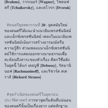
(𝐁𝐫𝐚𝐡𝐦𝐬), วากเนอร์ (𝐖𝐚𝐠𝐧𝐞𝐫), ไชคอฟ
สกี (𝐓𝐜𝐡𝐚𝐢𝐤𝐨𝐯𝐬𝐤𝐲), และดโวรก (𝐃𝐯𝐨𝐫𝐚𝐤)
#ดนตรียุคศตวรรษที่
 𝟐𝟎 - ยุคสมัยใหม่
ของดนตรีได้แนะนำแนวอิมเพรสชั่นนิสม์
และเอ็กซ์เพรสชั่นนิสม์ เพลงในแนวอิมเพ
รสชั่นนิสม์เน้นการสร้างอารมณ์หรือ
ความรู้สึก ส่วนเพลงแนวเอ็กซ์เพรสชั่นนิ
สม์ใช้การแสดงออกทางนามธรรมเพื่อ
สะท้อนถึงสาระของหัวเรื่อง คีตกวีชื่อดัง
ในยุคนี้ ได้แก่ เดอบูซี (𝐃𝐞𝐛𝐮𝐬𝐬𝐲), รัคมานิ
นอฟ (𝐑𝐚𝐜𝐡𝐦𝐚𝐧𝐢𝐧𝐨𝐟𝐟), และริชาร์ด สเต
ราส์ (𝐑𝐢𝐜𝐡𝐚𝐫𝐝 𝐒𝐭𝐫𝐚𝐮𝐬𝐬)
#จุดกำเนิดของดนตรีในยุคก่อน
ประวัติศาสตร์
 การหาจุดเริ่มต้นที่แน่นอน
ของดนตรีนั้นเป็นเรื่องยาก แต่หลักฐาน