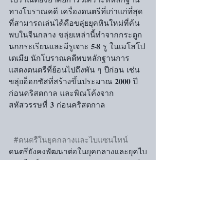
ทางโบราณคดี เครื่องดนตรีที่เก่าแก่ที่สุด
ที่สามารถเล่นได้คือขลุ่ยยุคหินใหม่ที่ค้น
พบในจีนกลาง ขลุ่ยเหล่านี้ทำจากกระดูก
นกกระเรียนและมีรูเจาะ 𝟓-𝟖 รู ในเมโสโป
เตเมีย นักโบราณคดีพบหลักฐานการ
แสดงดนตรีที่ย้อนไปถึงพัน ๆ ปีก่อน เช่น 
ขลุ่ยอ็อกซัสที่สร้างขึ้นประมาณ 𝟐𝟎𝟎𝟎 ปี
ก่อนคริสตกาล และพิณโค้งจาก
สหัสวรรษที่ 𝟑 ก่อนคริสตกาล
#ดนตรีในยุคกลางและไบแซนไทน์
ดนตรียังคงพัฒนาต่อในยุคกลางและยุคไบ
แซนไทน์ ยุคกลาง (ค.ศ. 𝟒𝟓𝟎-𝟏𝟒𝟓𝟎) ถูกทำ
เครื่องหมายด้วยการระบาดของกาฬโรค
และสงครามครูเสด ในยุคนี้ โบสถ์
คริสเตียนและคฤหาสน์ชนชั้นสูงมีบทบาท
สำคัญ และดนตรีที่ใช้บ่อยในโบสถ์คือนัก