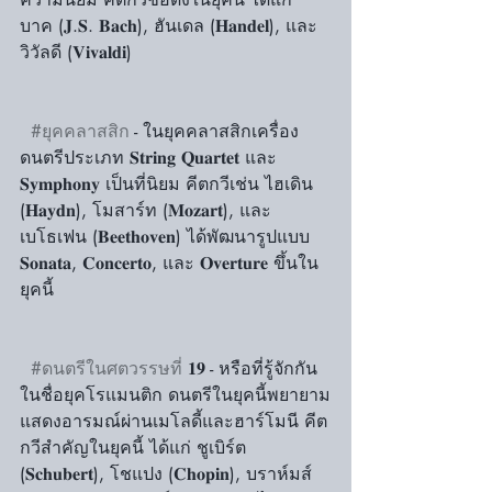
บาค (𝐉.𝐒. 𝐁𝐚𝐜𝐡), ฮันเดล (𝐇𝐚𝐧𝐝𝐞𝐥), และ
วิวัลดี (𝐕𝐢𝐯𝐚𝐥𝐝𝐢)
#ยุคคลาสสิก
 - ในยุคคลาสสิกเครื่อง
ดนตรีประเภท 𝐒𝐭𝐫𝐢𝐧𝐠 𝐐𝐮𝐚𝐫𝐭𝐞𝐭 และ 
𝐒𝐲𝐦𝐩𝐡𝐨𝐧𝐲 เป็นที่นิยม คีตกวีเช่น ไฮเดิน 
(𝐇𝐚𝐲𝐝𝐧), โมสาร์ท (𝐌𝐨𝐳𝐚𝐫𝐭), และ
เบโธเฟน (𝐁𝐞𝐞𝐭𝐡𝐨𝐯𝐞𝐧) ได้พัฒนารูปแบบ 
𝐒𝐨𝐧𝐚𝐭𝐚, 𝐂𝐨𝐧𝐜𝐞𝐫𝐭𝐨, และ 𝐎𝐯𝐞𝐫𝐭𝐮𝐫𝐞 ขึ้นใน
ยุคนี้
#ดนตรีในศตวรรษที่
 𝟏𝟗 - หรือที่รู้จักกัน
ในชื่อยุคโรแมนติก ดนตรีในยุคนี้พยายาม
แสดงอารมณ์ผ่านเมโลดี้และฮาร์โมนี คีต
กวีสำคัญในยุคนี้ ได้แก่ ชูเบิร์ต 
(𝐒𝐜𝐡𝐮𝐛𝐞𝐫𝐭), โชแปง (𝐂𝐡𝐨𝐩𝐢𝐧), บราห์มส์ 