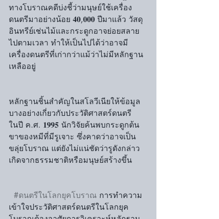
ทางโบราณคดีบ่งชี้ว่ามนุษย์ใช้เครื่อง
ดนตรีมาอย่างน้อย 𝟒𝟎,𝟎𝟎𝟎 ปีมาแล้ว วัสดุ
อินทรีย์เช่นไม้และกระดูกอาจย่อยสลาย
ไปตามเวลา ทำให้เป็นไปได้ว่าอาจมี
เครื่องดนตรีที่เก่ากว่าแม้ว่าไม่มีหลักฐาน
เหลืออยู่
หลักฐานชิ้นสำคัญในสโลวีเนียให้ข้อมูล
บางอย่างเกี่ยวกับประวัติศาสตร์ดนตรี 
ในปี ค.ศ. 𝟏𝟗𝟗𝟓 นักวิจัยค้นพบกระดูกต้น
ขาของหมีที่มีรูเจาะ ซึ่งคาดว่าอาจเป็น
ขลุ่ยโบราณ แต่ยังไม่แน่ชัดว่ารูดังกล่าว
เกิดจากธรรมชาติหรือมนุษย์สร้างขึ้น
#ดนตรีในโลกยุคโบราณ
 การทำความ
เข้าใจประวัติศาสตร์ดนตรีในโลกยุค
โบราณต้องอาศัยการวิเคราะห์หลักฐาน