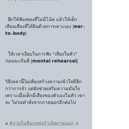
  ฝึกให้ฟังเพลงที่ไม่มีโน้ต แล้วให้เด็ก
เลียนเสียงที่ได้ยินด้วยการเคาะเอง (𝗲𝗮𝗿–
𝘁𝗼–𝗯𝗼𝗱𝘆)
  ให้เวลาเงียบในการฟัง “เสียงในหัว” 
ก่อนจะเริ่มตี (𝗺𝗲𝗻𝘁𝗮𝗹 𝗿𝗲𝗵𝗲𝗮𝗿𝘀𝗮𝗹)
วิธีเหล่านี้ไม่เพียงสร้างความเข้าใจที่ลึก
กว่าการจำ แต่ยังช่วยเสริมความมั่นใจ 
เพราะเมื่อเด็กมีเสียงของตัวเองในหัว เขา
จะ ไม่รอคำสั่งจากภายนอกอีกต่อไป
๐ 
#ภายในคือแหล่งกำเนิดภายนอก
 ♫