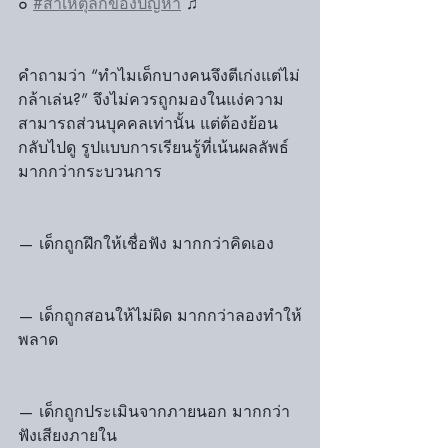
๐ 
#สาเหตุลึกของปัญหา
 ♫
คำถามว่า “ทำไมเด็กบางคนจึงตีเก่งแต่ไม่
กล้าเล่น?” จึงไม่ควรถูกมองในแง่ความ
สามารถส่วนบุคคลเท่านั้น แต่ต้องย้อน
กลับไปดู รูปแบบการเรียนรู้ที่เน้นผลลัพธ์
มากกว่ากระบวนการ
— เด็กถูกฝึกให้เชื่อฟัง มากกว่าคิดเอง
— เด็กถูกสอนให้ไม่ผิด มากกว่าลองทำให้
พลาด
— เด็กถูกประเมินจากภายนอก มากกว่า
ฟังเสียงภายใน