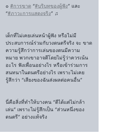
๐ 
#การขาด
 “
#บริบทของผู้ฟัง
” และ 
“
#ภาวะการแสดงจริง
” ♫
เด็กที่ไม่เคยเล่นหน้าผู้ฟัง หรือไม่มี
ประสบการณ์ร่วมกับวงดนตรีจริง จะ ขาด
ความรู้สึกว่าการเล่นของตนมีความ
หมาย พวกเขาอาจตีโดยไม่รู้ว่าควรเน้น
อะไร ฟังเพื่อนอย่างไร หรือเข้าร่วมการ
สนทนาในดนตรีอย่างไร เพราะไม่เคย
รู้สึกว่า “เสียงของฉันส่งผลต่อคนอื่น”
นี่คือสิ่งที่ทำให้บางคน “ตีได้แต่ไม่กล้า
เล่น” เพราะไม่รู้สึกเป็น “ส่วนหนึ่งของ
ดนตรี” อย่างแท้จริง