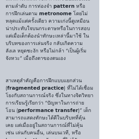
ตามลำดับ การท่องจำ 𝗽𝗮𝘁𝘁𝗲𝗿𝗻 หรือ
การฝึกเล่นตาม 𝗺𝗲𝘁𝗿𝗼𝗻𝗼𝗺𝗲 โดยไม่
หลุดแม้แต่ครั้งเดียว ความเก่งนี้ดูเหมือน
น่าประทับใจบนกระดาษหรือในการสอบ 
แต่เมื่อเด็กต้องนำทักษะเหล่านี้มาใช้ ใน
บริบทของการเล่นจริง กลับเกิดความ
ลังเล หยุดชะงัก หรือไม่กล้า “เป็นผู้เริ่ม
จังหวะ” เมื่อถึงตาของตนเอง
สาเหตุสำคัญคือการฝึกแบบแยกส่วน 
(𝗳𝗿𝗮𝗴𝗺𝗲𝗻𝘁𝗲𝗱 𝗽𝗿𝗮𝗰𝘁𝗶𝗰𝗲) ที่ไม่ได้เชื่อม
โยงกับสถานการณ์จริง ซึ่งในทางจิตวิทยา
การเรียนรู้เรียกว่า “ปัญหาในการถ่าย
โอน (𝗽𝗲𝗿𝗳𝗼𝗿𝗺𝗮𝗻𝗰𝗲 𝘁𝗿𝗮𝗻𝘀𝗳𝗲𝗿)” เด็ก
สามารถแสดงทักษะได้ดีในบริบทที่คุ้น
เคย แต่เมื่ออยู่ในสถานการณ์ที่ไม่คุ้น 
เช่น เล่นกับคนอื่น, เล่นบนเวที, หรือ 