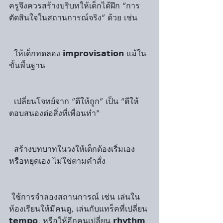
ครูจึงควรสร้างบริบทให้เด็กได้ฝึก “การ
ตัดสินใจในสถานการณ์จริง” ด้วย เช่น
  ให้เด็กทดลอง 𝗶𝗺𝗽𝗿𝗼𝘃𝗶𝘀𝗮𝘁𝗶𝗼𝗻 แม้ใน
ขั้นพื้นฐาน
  เปลี่ยนโจทย์จาก “ตีให้ถูก” เป็น “ตีให้
ตอบสนองต่อสิ่งที่เพื่อนทำ”
  สร้างบทบาทในวงให้เด็กต้องเริ่มเอง 
หรือหยุดเอง ไม่ใช่ตามคำสั่ง
 ใช้การจำลองสถานการณ์ เช่น เล่นใน
ห้องเรียนให้มีคนดู, เล่นกับแทร็คที่เปลี่ยน 
𝘁𝗲𝗺𝗽𝗼, หรือให้อีกคนเปลี่ยน 𝗿𝗵𝘆𝘁𝗵𝗺 