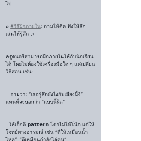
ไป
๐ 
#วิธีฝึกภายใน
: ถามให้คิด ฟังให้ลึก 
เล่นให้รู้สึก ♫
ครูดนตรีสามารถฝึกภายในให้กับนักเรียน
ได้ โดยไม่ต้องใช้เครื่องมือใด ๆ แค่เปลี่ยน
วิธีสอน เช่น:
   ถามว่า: “เธอรู้สึกยังไงกับเสียงนี้?” 
แทนที่จะบอกว่า “แบบนี้ผิด”
  ให้เด็กตี 𝗽𝗮𝘁𝘁𝗲𝗿𝗻 โดยไม่ให้โน้ต แต่ให้
โจทย์ทางอารมณ์ เช่น “ตีให้เหมือนน้ำ
ไหล”, “ตีเหมือนกำลังไล่คน”