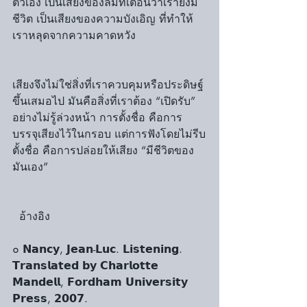
ตัวเอง เป็นเสียงของลมที่เตือนว่าเรายังมี
ชีวิต เป็นเสียงของความบังเอิญ ที่ทำให้
เราหลุดจากความคาดหวัง
เสียงจึงไม่ใช่สิ่งที่เราควบคุมหรือประดิษฐ์
ขึ้นเสมอไป มันคือสิ่งที่เราต้อง “เปิดรับ” 
อย่างไม่รู้ล่วงหน้า การตั้งชื่อ คือการ
บรรจุเสียงไว้ในกรอบ แต่การฟังโดยไม่รีบ
ตั้งชื่อ คือการปล่อยให้เสียง “มีชีวิตของ
มันเอง”
  อ้างอิง
๐ 𝗡𝗮𝗻𝗰𝘆, 𝗝𝗲𝗮𝗻-𝗟𝘂𝗰. 𝗟𝗶𝘀𝘁𝗲𝗻𝗶𝗻𝗴. 
𝗧𝗿𝗮𝗻𝘀𝗹𝗮𝘁𝗲𝗱 𝗯𝘆 𝗖𝗵𝗮𝗿𝗹𝗼𝘁𝘁𝗲 
𝗠𝗮𝗻𝗱𝗲𝗹𝗹, 𝗙𝗼𝗿𝗱𝗵𝗮𝗺 𝗨𝗻𝗶𝘃𝗲𝗿𝘀𝗶𝘁𝘆 
𝗣𝗿𝗲𝘀𝘀, 𝟮𝟬𝟬𝟳.