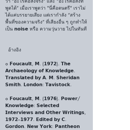
ว่า “อะไรคือสิ่งจริง” และ “อะไรคือสิ่งที่
พูดได้” เมื่อเราพูดว่า "นี่คือดนตรี" เราไม่
ได้แค่บรรยายเสียง แต่เรากำลัง “สร้าง
พื้นที่ของความจริง” ที่เสียงอื่น ๆ ถูกทำให้
เป็น 𝗻𝗼𝗶𝘀𝗲 หรือ ความวุ่นวาย ไปในทันที
  อ้างอิง
๐ 𝗙𝗼𝘂𝗰𝗮𝘂𝗹𝘁, 𝗠. (𝟭𝟵𝟳𝟮). 𝗧𝗵𝗲 
𝗔𝗿𝗰𝗵𝗮𝗲𝗼𝗹𝗼𝗴𝘆 𝗼𝗳 𝗞𝗻𝗼𝘄𝗹𝗲𝗱𝗴𝗲. 
𝗧𝗿𝗮𝗻𝘀𝗹𝗮𝘁𝗲𝗱 𝗯𝘆 𝗔. 𝗠. 𝗦𝗵𝗲𝗿𝗶𝗱𝗮𝗻 
𝗦𝗺𝗶𝘁𝗵. 𝗟𝗼𝗻𝗱𝗼𝗻: 𝗧𝗮𝘃𝗶𝘀𝘁𝗼𝗰𝗸.
๐ 𝗙𝗼𝘂𝗰𝗮𝘂𝗹𝘁, 𝗠. (𝟭𝟵𝟳𝟲). 𝗣𝗼𝘄𝗲𝗿/
𝗞𝗻𝗼𝘄𝗹𝗲𝗱𝗴𝗲: 𝗦𝗲𝗹𝗲𝗰𝘁𝗲𝗱 
𝗜𝗻𝘁𝗲𝗿𝘃𝗶𝗲𝘄𝘀 𝗮𝗻𝗱 𝗢𝘁𝗵𝗲𝗿 𝗪𝗿𝗶𝘁𝗶𝗻𝗴𝘀, 
𝟭𝟵𝟳𝟮–𝟭𝟵𝟳𝟳. 𝗘𝗱𝗶𝘁𝗲𝗱 𝗯𝘆 𝗖. 
𝗚𝗼𝗿𝗱𝗼𝗻. 𝗡𝗲𝘄 𝗬𝗼𝗿𝗸: 𝗣𝗮𝗻𝘁𝗵𝗲𝗼𝗻 