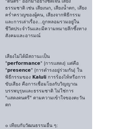
"ดนตรี" ออกมาอย่างชัดเจน เสียง
ธรรมชาติ เช่น เสียงนก, เสียงน้ำตก, เสียง
คร่ำครวญของผู้คน, เสียงจากพิธีกรรม
และการเล่าเรื่อง...ถูกหลอมรวมอยู่ใน
ชีวิตประจำวันและมีความหมายลึกซึ้งทาง
สังคมและอารมณ์
เสียงไม่ได้มีสถานะเป็น 
"𝗽𝗲𝗿𝗳𝗼𝗿𝗺𝗮𝗻𝗰𝗲" (การแสดง) แต่คือ 
"𝗽𝗿𝗲𝘀𝗲𝗻𝗰𝗲" (การดำรงอยู่ร่วมกัน) ใน
พิธีกรรมของ 𝗞𝗮𝗹𝘂𝗹𝗶 การร้องไห้หรือการ
ขับเสียง คือการเชื่อมโยงกับวิญญาณ
บรรพบุรุษและธรรมชาติ ไม่ใช่การ 
"แสดงดนตรี" ตามความเข้าใจของตะวัน
ตก
๐ เทียบกับวัฒนธรรมอื่น ๆ: