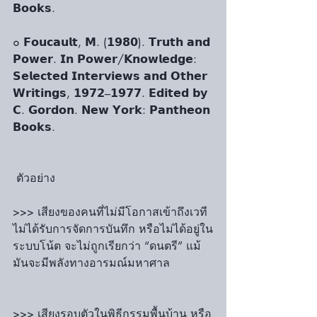
𝗕𝗼𝗼𝗸𝘀.
๐ 𝗙𝗼𝘂𝗰𝗮𝘂𝗹𝘁, 𝗠. (𝟭𝟵𝟴𝟬). 𝗧𝗿𝘂𝘁𝗵 𝗮𝗻𝗱 
𝗣𝗼𝘄𝗲𝗿. 𝗜𝗻 𝗣𝗼𝘄𝗲𝗿/𝗞𝗻𝗼𝘄𝗹𝗲𝗱𝗴𝗲: 
𝗦𝗲𝗹𝗲𝗰𝘁𝗲𝗱 𝗜𝗻𝘁𝗲𝗿𝘃𝗶𝗲𝘄𝘀 𝗮𝗻𝗱 𝗢𝘁𝗵𝗲𝗿 
𝗪𝗿𝗶𝘁𝗶𝗻𝗴𝘀, 𝟭𝟵𝟳𝟮–𝟭𝟵𝟳𝟳. 𝗘𝗱𝗶𝘁𝗲𝗱 𝗯𝘆 
𝗖. 𝗚𝗼𝗿𝗱𝗼𝗻. 𝗡𝗲𝘄 𝗬𝗼𝗿𝗸: 𝗣𝗮𝗻𝘁𝗵𝗲𝗼𝗻 
𝗕𝗼𝗼𝗸𝘀.
 ตัวอย่าง
>>> เสียงของคนที่ไม่มีโอกาสเข้าถึงเวที 
ไม่ได้รับการจัดการบันทึก หรือไม่ได้อยู่ใน
ระบบโน้ต จะไม่ถูกเรียกว่า “ดนตรี” แม้
มันจะมีพลังทางอารมณ์มหาศาล
>>> เสียงรอบตัวในพิธีกรรมพื้นบ้าน หรือ