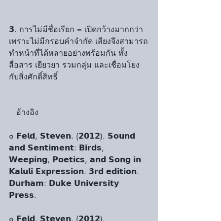
𝟯. การไม่มีชื่อเรียก = เปิดกว้างมากกว่า 
เพราะไม่มีกรอบคำจำกัด เสียงจึงสามารถ
ทำหน้าที่ได้หลายอย่างพร้อมกัน ทั้ง
สื่อสาร เยียวยา รวมกลุ่ม และเชื่อมโยง
กับสิ่งศักดิ์สิทธิ์
   อ้างอิง
๐ 𝗙𝗲𝗹𝗱, 𝗦𝘁𝗲𝘃𝗲𝗻. (𝟮𝟬𝟭𝟮). 𝗦𝗼𝘂𝗻𝗱 
𝗮𝗻𝗱 𝗦𝗲𝗻𝘁𝗶𝗺𝗲𝗻𝘁: 𝗕𝗶𝗿𝗱𝘀, 
𝗪𝗲𝗲𝗽𝗶𝗻𝗴, 𝗣𝗼𝗲𝘁𝗶𝗰𝘀, 𝗮𝗻𝗱 𝗦𝗼𝗻𝗴 𝗶𝗻 
𝗞𝗮𝗹𝘂𝗹𝗶 𝗘𝘅𝗽𝗿𝗲𝘀𝘀𝗶𝗼𝗻. 𝟯𝗿𝗱 𝗲𝗱𝗶𝘁𝗶𝗼𝗻. 
𝗗𝘂𝗿𝗵𝗮𝗺: 𝗗𝘂𝗸𝗲 𝗨𝗻𝗶𝘃𝗲𝗿𝘀𝗶𝘁𝘆 
𝗣𝗿𝗲𝘀𝘀. 
๐ 𝗙𝗲𝗹𝗱, 𝗦𝘁𝗲𝘃𝗲𝗻. (𝟮𝟬𝟭𝟮). 