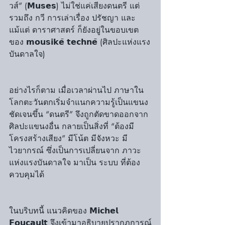
วส์” (𝗠𝘂𝘀𝗲𝘀) ไม่ใช่แค่เสียงดนตรี แต่
รวมถึง กวี การเล่าเรื่อง ปรัชญา และ
แม้แต่ ดาราศาสตร์ ก็ยังอยู่ในขอบเขต
ของ 𝗺𝗼𝘂𝘀𝗶𝗸𝗲̄ 𝘁𝗲𝗰𝗵𝗻𝗲̄ (ศิลปะแห่งแรง
บันดาลใจ)
อย่างไรก็ตาม เมื่อเวลาผ่านไป ภาษาใน
โลกตะวันตกเริ่มจำแนกความรู้เป็นแขนง
ชัดเจนขึ้น “ดนตรี” จึงถูกตัดขาดออกจาก
ศิลปะแขนงอื่น กลายเป็นสิ่งที่ “ต้องมี
โครงสร้างเสียง” มีโน้ต มีจังหวะ มี
ไวยากรณ์ ซึ่งเป็นการเปลี่ยนจาก ภาวะ 
แห่งแรงบันดาลใจ มาเป็น ระบบ ที่ต้อง
ควบคุมได้
ในบริบทนี้ แนวคิดของ 𝗠𝗶𝗰𝗵𝗲𝗹 
𝗙𝗼𝘂𝗰𝗮𝘂𝗹𝘁 จึงเข้ามาอธิบายปรากฏการณ์