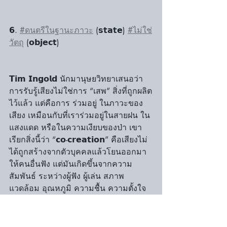
𝟲. 
#ดนตรีในฐานะภาวะ
 (𝘀𝘁𝗮𝘁𝗲) 
#ไม่ใช่
วัตถุ
 (𝗼𝗯𝗷𝗲𝗰𝘁) 
𝗧𝗶𝗺 𝗜𝗻𝗴𝗼𝗹𝗱 นักมานุษยวิทยาเสนอว่า 
การรับรู้เสียงไม่ใช่การ “เสพ” สิ่งที่ถูกผลิต
ไว้แล้ว แต่คือการ ร่วมอยู่ ในภาวะของ
เสียง เหมือนกับที่เราร่วมอยู่ในสายฝน ใน
แสงแดด หรือในความเงียบของป่า เขา
เรียกสิ่งนี้ว่า “𝗰𝗼-𝗰𝗿𝗲𝗮𝘁𝗶𝗼𝗻” คือเสียงไม่
ได้ถูกสร้างจากตัวบุคคลแล้วโยนออกมา
ให้คนอื่นฟัง แต่มันเกิดขึ้นจากความ
สัมพันธ์ ระหว่างผู้ฟัง ผู้เล่น สภาพ
แวดล้อม อุณหภูมิ ความชื้น ความตั้งใจ 
และแม้แต่ความบังเอิญ