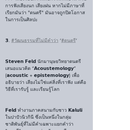
การฟังเสียงนก เสียงฝน หากไม่มีภาษาที่
เรียกมันว่า "ดนตรี" มันอาจถูกปิดโอกาส
ในการเป็นศิลปะ
𝟯. 
#วัฒนธรรมที่ไม่มีคำว่า
 ‘
#ดนตรี
’ 
𝗦𝘁𝗲𝘃𝗲𝗻 𝗙𝗲𝗹𝗱 นักมานุษยวิทยาดนตรี 
เสนอแนวคิด “𝗔𝗰𝗼𝘂𝘀𝘁𝗲𝗺𝗼𝗹𝗼𝗴𝘆” 
(𝗮𝗰𝗼𝘂𝘀𝘁𝗶𝗰 + 𝗲𝗽𝗶𝘀𝘁𝗲𝗺𝗼𝗹𝗼𝗴𝘆) เพื่อ
อธิบายว่า เสียงไม่ใช่แค่สิ่งที่เราฟัง แต่คือ
วิธีที่เรารับรู้ และเรียนรู้โลก
𝗙𝗲𝗹𝗱 ทำงานภาคสนามกับชาว 𝗞𝗮𝗹𝘂𝗹𝗶 
ในปาปัวนิวกินี ซึ่งเป็นหนึ่งในกลุ่ม
ชาติพันธุ์ที่ไม่มีคำเฉพาะแยกคำว่า 