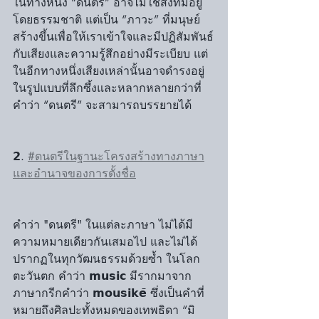
ในทางหนึ่ง “ดนตรี” อาจไม่ใช่สิ่งที่มีอยู่
โดยธรรมชาติ แต่เป็น “ภาวะ” ที่มนุษย์
สร้างขึ้นเพื่อให้เราเข้าใจและมีปฏิสัมพันธ์
กับเสียงและความรู้สึกอย่างมีระเบียบ แต่
ในอีกทางหนึ่งเสียงเหล่านั้นอาจดำรงอยู่
ในรูปแบบที่ลึกซึ้งและหลากหลายกว่าที่
คำว่า “ดนตรี” จะสามารถบรรยายได้
𝟮. 
#ดนตรีในฐานะโครงสร้างทางภาษา
และอำนาจของการตั้งชื่อ
คำว่า "ดนตรี" ในแต่ละภาษา ไม่ได้มี
ความหมายเดียวกันเสมอไป และไม่ได้
ปรากฏในทุกวัฒนธรรมด้วยซ้ำ ในโลก
ตะวันตก คำว่า 𝗺𝘂𝘀𝗶𝗰 มีรากมาจาก
ภาษากรีกคำว่า 𝗺𝗼𝘂𝘀𝗶𝗸𝗲̄ ซึ่งเป็นคำที่
หมายถึงศิลปะทั้งหมดของเทพธิดา “มิ