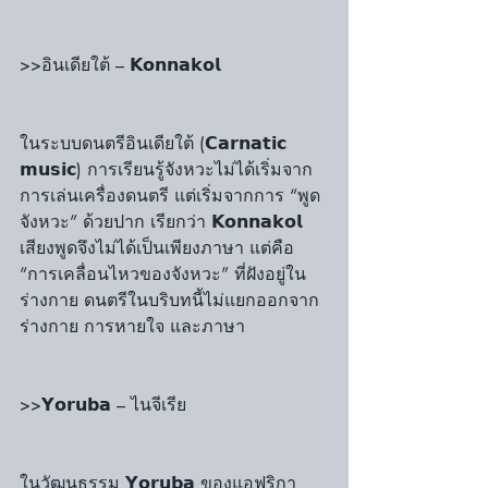
>>อินเดียใต้ – 𝗞𝗼𝗻𝗻𝗮𝗸𝗼𝗹
ในระบบดนตรีอินเดียใต้ (𝗖𝗮𝗿𝗻𝗮𝘁𝗶𝗰 
𝗺𝘂𝘀𝗶𝗰) การเรียนรู้จังหวะไม่ได้เริ่มจาก
การเล่นเครื่องดนตรี แต่เริ่มจากการ “พูด
จังหวะ” ด้วยปาก เรียกว่า 𝗞𝗼𝗻𝗻𝗮𝗸𝗼𝗹 
เสียงพูดจึงไม่ได้เป็นเพียงภาษา แต่คือ 
“การเคลื่อนไหวของจังหวะ” ที่ฝังอยู่ใน
ร่างกาย ดนตรีในบริบทนี้ไม่แยกออกจาก
ร่างกาย การหายใจ และภาษา
>>𝗬𝗼𝗿𝘂𝗯𝗮 – ไนจีเรีย
ในวัฒนธรรม 𝗬𝗼𝗿𝘂𝗯𝗮 ของแอฟริกา