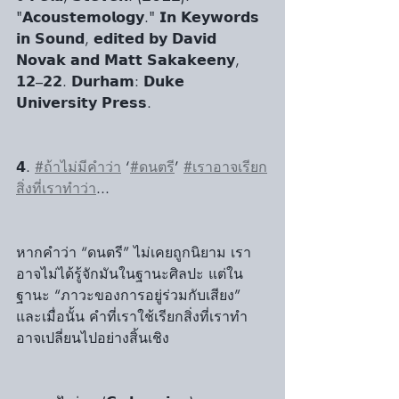
"𝗔𝗰𝗼𝘂𝘀𝘁𝗲𝗺𝗼𝗹𝗼𝗴𝘆." 𝗜𝗻 𝗞𝗲𝘆𝘄𝗼𝗿𝗱𝘀 
𝗶𝗻 𝗦𝗼𝘂𝗻𝗱, 𝗲𝗱𝗶𝘁𝗲𝗱 𝗯𝘆 𝗗𝗮𝘃𝗶𝗱 
𝗡𝗼𝘃𝗮𝗸 𝗮𝗻𝗱 𝗠𝗮𝘁𝘁 𝗦𝗮𝗸𝗮𝗸𝗲𝗲𝗻𝘆, 
𝟭𝟮–𝟮𝟮. 𝗗𝘂𝗿𝗵𝗮𝗺: 𝗗𝘂𝗸𝗲 
𝗨𝗻𝗶𝘃𝗲𝗿𝘀𝗶𝘁𝘆 𝗣𝗿𝗲𝘀𝘀. 
𝟰. 
#ถ้าไม่มีคำว่า
 ‘
#ดนตรี
’ 
#เราอาจเรียก
สิ่งที่เราทำว่า
... 
หากคำว่า “ดนตรี” ไม่เคยถูกนิยาม เรา
อาจไม่ได้รู้จักมันในฐานะศิลปะ แต่ใน
ฐานะ “ภาวะของการอยู่ร่วมกับเสียง” 
และเมื่อนั้น คำที่เราใช้เรียกสิ่งที่เราทำ 
อาจเปลี่ยนไปอย่างสิ้นเชิง