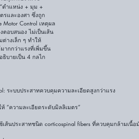
น “ตำแหน่ง + มุม + 
มตรและองศา ซึ่งถูก
 Motor Control เหตุผล
งตอบสนอง ไม่เป็นเส้น
มต่างเล็ก ๆ ทำให้
ากกว่าแรงที่เพิ่มขึ้น
งอธิบายเป็น 4 กลไก
trol: ระบบประสาทควบคุมความละเอียดสูงกว่าแรง
้ “ความละเอียดระดับมิลลิเมตร”
้เส้นประสาทชนิด corticospinal fibers ที่ควบคุมกล้ามเนื้อม