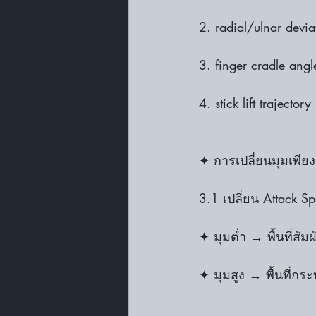
2. radial/ulnar devia
3. finger cradle angl
4. stick lift trajectory
✦ การเปลี่ยนมุมเพีย
3.1 เปลี่ยน Attack S
✦ มุมต่ำ → พื้นที่สัม
✦ มุมสูง → พื้นที่กร