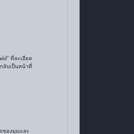
eld” ที่ละเอียด
ลับเป็นหน้าที่
อียดของมุมและ