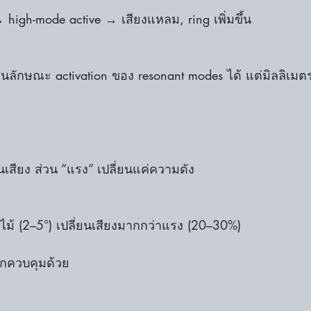
→ high-mode active → เสียงแหลม, ring เพิ่มขึ้น
ยนลักษณะ activation ของ resonant modes ได้ แต่มิลลิเม
เสียง ส่วน “แรง” เปลี่ยนแค่ความดัง
ไม้ (2–5°) เปลี่ยนเสียงมากกว่าแรง (20–30%)
ูกควบคุมด้วย