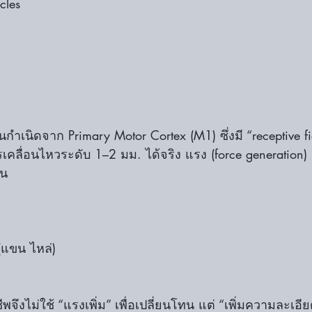
cles
้นกำเนิดจาก Primary Motor Cortex (M1) ซึ่งมี “receptive fi
ลื่อนไหวระดับ 1–2 มม. ได้จริง แรง (force generation) ก
่น
(แขน ไหล่)
ชีพจึงไม่ใช้ “แรงเพิ่ม” เพื่อเปลี่ยนโทน แต่ “เพิ่มความละเ