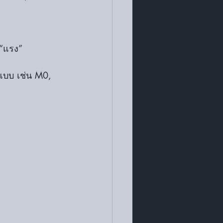
 “แรง”
แบบ เช่น M0, 