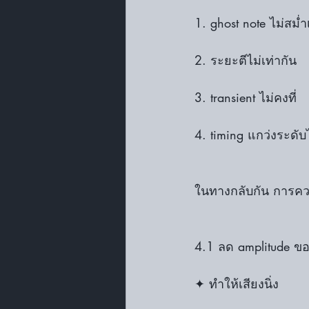
1. ghost note ไม่สม่
2. ระยะตีไม่เท่ากัน
3. transient ไม่คงที่
4. timing แกว่งระดั
ในทางกลับกัน การควบ
4.1 ลด amplitude ขอ
✦ ทำให้เสียงนิ่ง