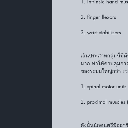
1. intrinsic hand mus
2. finger flexors
3. wrist stabilizers
เส้นประสาทกลุ่มนี้มีต
มาก ทำให้ควบคุมการเค
ของระบบใหญ่กว่า เช
1. spinal motor units
2. proximal muscles 
ดังนั้นนักดนตรีมืออา