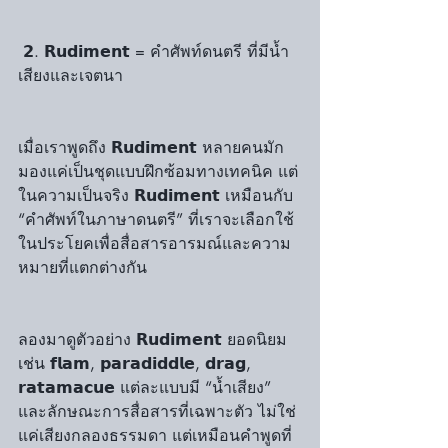
 𝟮. 𝗥𝘂𝗱𝗶𝗺𝗲𝗻𝘁 = คำศัพท์ดนตรี ที่มีน้ำ
เสียงและเจตนา
เมื่อเราพูดถึง 𝗥𝘂𝗱𝗶𝗺𝗲𝗻𝘁 หลายคนมัก
มองแค่เป็นชุดแบบฝึกซ้อมทางเทคนิค แต่
ในความเป็นจริง 𝗥𝘂𝗱𝗶𝗺𝗲𝗻𝘁 เหมือนกับ 
“คำศัพท์ในภาษาดนตรี” ที่เราจะเลือกใช้
ในประโยคเพื่อสื่อสารอารมณ์และความ
หมายที่แตกต่างกัน
ลองมาดูตัวอย่าง 𝗥𝘂𝗱𝗶𝗺𝗲𝗻𝘁 ยอดนิยม 
เช่น 𝗳𝗹𝗮𝗺, 𝗽𝗮𝗿𝗮𝗱𝗶𝗱𝗱𝗹𝗲, 𝗱𝗿𝗮𝗴, 
𝗿𝗮𝘁𝗮𝗺𝗮𝗰𝘂𝗲 แต่ละแบบมี “น้ำเสียง” 
และลักษณะการสื่อสารที่เฉพาะตัว ไม่ใช่
แค่เสียงกลองธรรมดา แต่เหมือนคำพูดที่