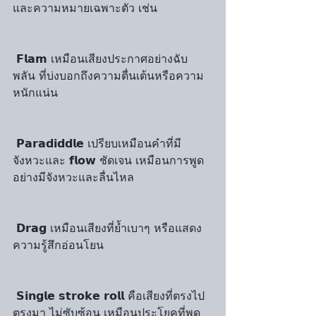
และความหมายเฉพาะตัว เช่น
 𝗙𝗹𝗮𝗺 เหมือนเสียงประกาศอย่างฉับ
พลัน ที่บ่งบอกถึงความตื่นเต้นหรือความ
หนักแน่น
 𝗣𝗮𝗿𝗮𝗱𝗶𝗱𝗱𝗹𝗲 เปรียบเหมือนคำที่มี
จังหวะและ 𝗳𝗹𝗼𝘄 ชัดเจน เหมือนการพูด
อย่างมีจังหวะและลื่นไหล
 𝗗𝗿𝗮𝗴 เหมือนเสียงที่ย้ำเบาๆ หรือแสดง
ความรู้สึกอ่อนโยน
 𝗦𝗶𝗻𝗴𝗹𝗲 𝘀𝘁𝗿𝗼𝗸𝗲 𝗿𝗼𝗹𝗹 คือเสียงที่ตรงไป
ตรงมา ไม่ซับซ้อน เหมือนประโยคที่พูด