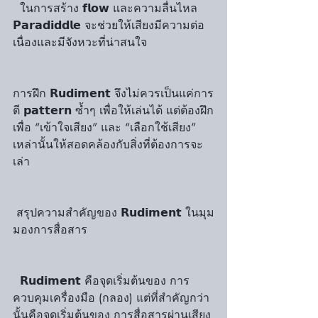
  ในการสร้าง 𝗳𝗹𝗼𝘄 และความลื่นไหล 
𝗣𝗮𝗿𝗮𝗱𝗶𝗱𝗱𝗹𝗲 จะช่วยให้เสียงมีความต่อ
เนื่องและมีจังหวะที่น่าสนใจ
การฝึก 𝗥𝘂𝗱𝗶𝗺𝗲𝗻𝘁 จึงไม่ควรเป็นแค่การ
ตี 𝗽𝗮𝘁𝘁𝗲𝗿𝗻 ซ้ำๆ เพื่อให้เล่นได้ แต่ต้องฝึก
เพื่อ “เข้าใจเสียง” และ “เลือกใช้เสียง” 
เหล่านั้นให้สอดคล้องกับสิ่งที่ต้องการจะ
เล่า
 สรุปความสำคัญของ 𝗥𝘂𝗱𝗶𝗺𝗲𝗻𝘁 ในมุม
มองการสื่อสาร
  𝗥𝘂𝗱𝗶𝗺𝗲𝗻𝘁 คือจุดเริ่มต้นของ การ
ควบคุมเครื่องมือ (กลอง) แต่ที่สำคัญกว่า
นั้นคือจุดเริ่มต้นของ การสื่อสารผ่านเสียง