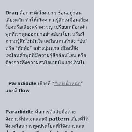
𝗗𝗿𝗮𝗴 คือการตีเสียงเบาๆ ซ้อนอยู่ก่อน
เสียงหลัก ทำให้เกิดความรู้สึกเหมือนเสียง
ร้องหรือเสียงคร่ำครวญ เปรียบเหมือนคำ
พูดที่เราพูดออกมาอย่างอ่อนโยน หรือมี
ความรู้สึกไม่มั่นใจ เหมือนคนกำลัง “บ่น” 
หรือ “ตัดพ้อ” อย่างนุ่มนวล เสียงนี้จึง
เหมือนคำพูดที่มีความรู้สึกอ่อนโยน หรือ
ต้องการดึงความสนใจแบบไม่แรงเกินไป
  𝗣𝗮𝗿𝗮𝗱𝗶𝗱𝗱𝗹𝗲 เสียงที่ “
#แบ่งน้ำหนัก
” 
และมี 𝗳𝗹𝗼𝘄
𝗣𝗮𝗿𝗮𝗱𝗶𝗱𝗱𝗹𝗲 คือการตีสลับมือด้วย
จังหวะที่ชัดเจนและมี 𝗽𝗮𝘁𝘁𝗲𝗿𝗻 เสียงที่ได้
จึงเหมือนการพูดประโยคที่มีจังหวะและ