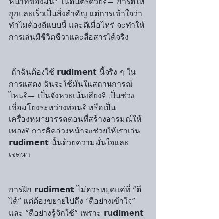
หน้าที่ของมัน” ในดนตรีด้วย?— การตีให้
ถูกและเร็วเป็นสิ่งสำคัญ แต่การเข้าใจว่า
ทำไมต้องตีแบบนี้ และตีเมื่อไหร่ จะทำให้
การเล่นมีชีวิตชีวาและสื่อสารได้จริง
 ถ้าฉันต้องใช้ 𝗿𝘂𝗱𝗶𝗺𝗲𝗻𝘁 นี้จริง ๆ ใน
การแสดง ฉันจะใช้มันในสถานการณ์
ไหน?— เป็นจังหวะเน้นเสียง? เป็นช่วง
เชื่อมโยงระหว่างท่อน? หรือเป็น
เครื่องหมายวรรคตอนที่สร้างอารมณ์ให้
เพลง? การคิดล่วงหน้าจะช่วยให้เราเล่น 
𝗿𝘂𝗱𝗶𝗺𝗲𝗻𝘁 นั้นด้วยความมั่นใจและ
เจตนา
การฝึก 𝗿𝘂𝗱𝗶𝗺𝗲𝗻𝘁 ไม่ควรหยุดแค่ที่ “ตี
ได้” แต่ต้องขยายไปถึง “ตีอย่างเข้าใจ” 
และ “ตีอย่างรู้จักใช้” เพราะ 𝗿𝘂𝗱𝗶𝗺𝗲𝗻𝘁 