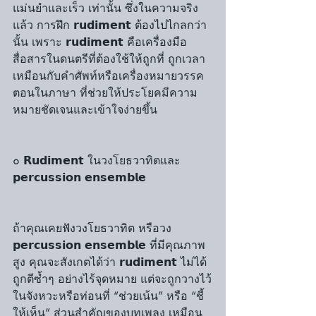
แม่นยำและเร็ว เท่านั้น ซึ่งในความจริง
แล้ว การฝึก 𝗿𝘂𝗱𝗶𝗺𝗲𝗻𝘁 ต้องไปไกลกว่า
นั้น เพราะ 𝗿𝘂𝗱𝗶𝗺𝗲𝗻𝘁 คือเครื่องมือ
สื่อสารในดนตรีที่ต้องใช้ให้ถูกที่ ถูกเวลา 
เหมือนกับคำศัพท์หรือเครื่องหมายวรรค
ตอนในภาษา ที่ช่วยให้ประโยคมีความ
หมายชัดเจนและเข้าใจง่ายขึ้น
๐ 𝗥𝘂𝗱𝗶𝗺𝗲𝗻𝘁 ในวงโยธวาทิตและ 
𝗽𝗲𝗿𝗰𝘂𝘀𝘀𝗶𝗼𝗻 𝗲𝗻𝘀𝗲𝗺𝗯𝗹𝗲
ถ้าคุณเคยฟังวงโยธวาทิต หรือวง 
𝗽𝗲𝗿𝗰𝘂𝘀𝘀𝗶𝗼𝗻 𝗲𝗻𝘀𝗲𝗺𝗯𝗹𝗲 ที่มีคุณภาพ
สูง คุณจะสังเกตได้ว่า 𝗿𝘂𝗱𝗶𝗺𝗲𝗻𝘁 ไม่ได้
ถูกตีซ้ำๆ อย่างไร้จุดหมาย แต่จะถูกวางไว้
ในจังหวะหรือท่อนที่ “ช่วยเน้น” หรือ “ชี้
ให้เห็น” ส่วนสำคัญของบทเพลง เหมือน