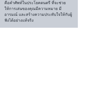
คือคำศัพท์ในประโยคดนตรี ที่จะช่วย
ให้การเล่นของคุณมีความหมาย มี
อารมณ์ และสร้างความประทับใจให้กับผู้
ฟังได้อย่างแท้จริง
 𝟱. 𝗥𝘂𝗱𝗶𝗺𝗲𝗻𝘁 ควรเปลี่ยนจาก “แบบ
ฝึก” → เป็น “ศัพท์ใช้งาน”
การเปลี่ยน 𝗺𝗶𝗻𝗱𝘀𝗲𝘁 ในการฝึก 
𝗿𝘂𝗱𝗶𝗺𝗲𝗻𝘁 จากแค่ “แบบฝึกหัด” มาเป็น 
“คำศัพท์ดนตรีที่ใช้สื่อสารจริง” นั้น 
สำคัญมาก เพราะมันจะเปลี่ยนทั้งวิธีคิด
และผลลัพธ์ของการเล่นกลองโดยสิ้นเชิง
๐ ความแม่น → ความชัดเจนของการ
สื่อสาร