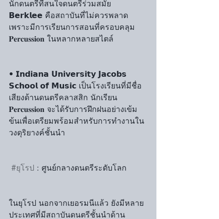
นักดนตรีที่สนใจดนตรีร่วมสมัย 
𝗕𝗲𝗿𝗸𝗹𝗲𝗲 คือสถาบันที่ไม่ควรพลาด 
เพราะมีการเรียนการสอนที่ครอบคลุม 
𝐏𝐞𝐫𝐜𝐮𝐬𝐬𝐢𝐨𝐧 ในหลากหลายสไตล์
• 𝗜𝗻𝗱𝗶𝗮𝗻𝗮 𝗨𝗻𝗶𝘃𝗲𝗿𝘀𝗶𝘁𝘆 𝗝𝗮𝗰𝗼𝗯𝘀 
𝗦𝗰𝗵𝗼𝗼𝗹 𝗼𝗳 𝗠𝘂𝘀𝗶𝗰 เป็นโรงเรียนที่มีชื่อ
เสียงด้านดนตรีคลาสสิก นักเรียน 
𝐏𝐞𝐫𝐜𝐮𝐬𝐬𝐢𝐨𝐧 จะได้รับการฝึกฝนอย่างเข้ม
ข้นเพื่อเตรียมพร้อมสำหรับการทำงานใน
วงดุริยางค์ชั้นนำ
#ยุโรป
 : ศูนย์กลางดนตรีระดับโลก
ในยุโรป นอกจากเยอรมนีแล้ว ยังมีหลาย
ประเทศที่มีสถาบันดนตรีชั้นนำด้าน 