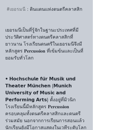
#เยอรมนี
 : ดินแดนแห่งดนตรีคลาสสิก
เยอรมนีเป็นที่รู้จักในฐานะประเทศที่มี
ประวัติศาสตร์ทางดนตรีคลาสสิกที่
ยาวนาน โรงเรียนดนตรีในเยอรมนีจึงมี
หลักสูตร 𝐏𝐞𝐫𝐜𝐮𝐬𝐬𝐢𝐨𝐧 ที่เข้มข้นและเป็นที่
ยอมรับทั่วโลก
• 𝗛𝗼𝗰𝗵𝘀𝗰𝗵𝘂𝗹𝗲 𝗳𝘂̈𝗿 𝗠𝘂𝘀𝗶𝗸 𝘂𝗻𝗱 
𝗧𝗵𝗲𝗮𝘁𝗲𝗿 𝗠𝘂̈𝗻𝗰𝗵𝗲𝗻 (𝗠𝘂𝗻𝗶𝗰𝗵 
𝗨𝗻𝗶𝘃𝗲𝗿𝘀𝗶𝘁𝘆 𝗼𝗳 𝗠𝘂𝘀𝗶𝗰 𝗮𝗻𝗱 
𝗣𝗲𝗿𝗳𝗼𝗿𝗺𝗶𝗻𝗴 𝗔𝗿𝘁𝘀) ตั้งอยู่ที่มิวนิก 
โรงเรียนนี้มีหลักสูตร 𝐏𝐞𝐫𝐜𝐮𝐬𝐬𝐢𝐨𝐧 
ครอบคลุมทั้งดนตรีคลาสสิกและดนตรี
ร่วมสมัย นอกจากการเรียนการสอนแล้ว 
นักเรียนยังมีโอกาสแสดงในเวทีระดับโลก