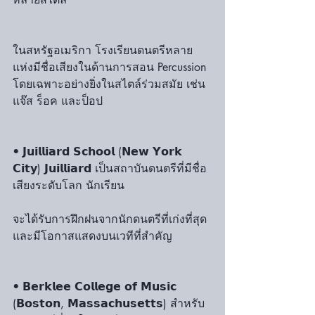
ในสหรัฐอเมริกา โรงเรียนดนตรีหลาย
แห่งมีชื่อเสียงในด้านการสอน Percussion 
โดยเฉพาะอย่างยิ่งในสไตล์ร่วมสมัย เช่น 
แจ๊ส ร็อค และป็อป
• 𝗝𝘂𝗶𝗹𝗹𝗶𝗮𝗿𝗱 𝗦𝗰𝗵𝗼𝗼𝗹 (𝗡𝗲𝘄 𝗬𝗼𝗿𝗸 
𝗖𝗶𝘁𝘆) 𝗝𝘂𝗶𝗹𝗹𝗶𝗮𝗿𝗱 เป็นสถาบันดนตรีที่มีชื่อ
เสียงระดับโลก นักเรียน
จะได้รับการฝึกฝนจากนักดนตรีที่เก่งที่สุด
และมีโอกาสแสดงบนเวทีที่สำคัญ
• 𝗕𝗲𝗿𝗸𝗹𝗲𝗲 𝗖𝗼𝗹𝗹𝗲𝗴𝗲 𝗼𝗳 𝗠𝘂𝘀𝗶𝗰 
(𝗕𝗼𝘀𝘁𝗼𝗻, 𝗠𝗮𝘀𝘀𝗮𝗰𝗵𝘂𝘀𝗲𝘁𝘁𝘀) สำหรับ