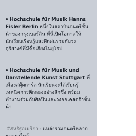
• 𝗛𝗼𝗰𝗵𝘀𝗰𝗵𝘂𝗹𝗲 𝗳𝘂̈𝗿 𝗠𝘂𝘀𝗶𝗸 𝗛𝗮𝗻𝗻𝘀 
𝗘𝗶𝘀𝗹𝗲𝗿 𝗕𝗲𝗿𝗹𝗶𝗻 หนึ่งในสถาบันดนตรีชั้น
นำของกรุงเบอร์ลิน ที่นี่เปิดโอกาสให้
นักเรียนเรียนรู้และฝึกฝนร่วมกับวง
ดุริยางค์ที่มีชื่อเสียงในยุโรป
• 𝗛𝗼𝗰𝗵𝘀𝗰𝗵𝘂𝗹𝗲 𝗳𝘂̈𝗿 𝗠𝘂𝘀𝗶𝗸 𝘂𝗻𝗱 
𝗗𝗮𝗿𝘀𝘁𝗲𝗹𝗹𝗲𝗻𝗱𝗲 𝗞𝘂𝗻𝘀𝘁 𝗦𝘁𝘂𝘁𝘁𝗴𝗮𝗿𝘁 ที่
เมืองสตุ๊ตการ์ต นักเรียนจะได้เรียนรู้
เทคนิคการตีกลองอย่างลึกซึ้ง พร้อม
ทำงานร่วมกับศิลปินและวงออเคสตร้าชั้น
นำ
#สหรัฐอเมริกา
 : แหล่งรวมดนตรีหลาก
หลายสไตล์