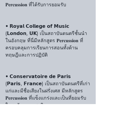
𝐏𝐞𝐫𝐜𝐮𝐬𝐬𝐢𝐨𝐧 ที่ได้รับการยอมรับ
• 𝗥𝗼𝘆𝗮𝗹 𝗖𝗼𝗹𝗹𝗲𝗴𝗲 𝗼𝗳 𝗠𝘂𝘀𝗶𝗰 
(𝗟𝗼𝗻𝗱𝗼𝗻, 𝗨𝗞) เป็นสถาบันดนตรีชั้นนำ
ในอังกฤษ ที่นี่มีหลักสูตร 𝐏𝐞𝐫𝐜𝐮𝐬𝐬𝐢𝐨𝐧 ที่
ครอบคลุมการเรียนการสอนทั้งด้าน
ทฤษฎีและการปฏิบัติ
• 𝗖𝗼𝗻𝘀𝗲𝗿𝘃𝗮𝘁𝗼𝗶𝗿𝗲 𝗱𝗲 𝗣𝗮𝗿𝗶𝘀 
(𝗣𝗮𝗿𝗶𝘀, 𝗙𝗿𝗮𝗻𝗰𝗲) เป็นสถาบันดนตรีที่เก่า
แก่และมีชื่อเสียงในฝรั่งเศส มีหลักสูตร 
𝐏𝐞𝐫𝐜𝐮𝐬𝐬𝐢𝐨𝐧 ที่แข็งแกร่งและเป็นที่ยอมรับ
ในระดับนานาชาติ
• 𝗖𝗼𝗻𝘀𝗲𝗿𝘃𝗮𝘁𝗼𝗿𝗶𝘂𝗺 𝘃𝗮𝗻 
𝗔𝗺𝘀𝘁𝗲𝗿𝗱𝗮𝗺 (𝗡𝗲𝘁𝗵𝗲𝗿𝗹𝗮𝗻𝗱𝘀) เน้น