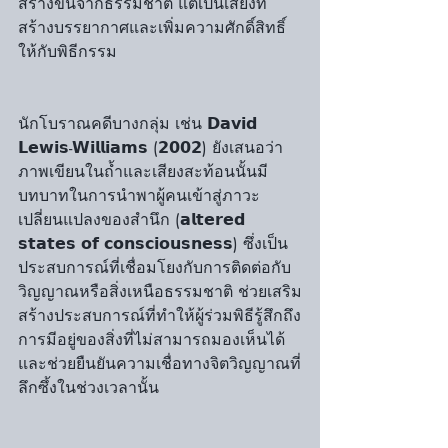
สร้างขึ้นจากธรรมชาติ แต่เป็นเสียงที่
สร้างบรรยากาศและเพิ่มความศักดิ์สิทธิ์
ให้กับพิธีกรรม
นักโบราณคดีบางกลุ่ม เช่น 𝗗𝗮𝘃𝗶𝗱 
𝗟𝗲𝘄𝗶𝘀-𝗪𝗶𝗹𝗹𝗶𝗮𝗺𝘀 (𝟮𝟬𝟬𝟮) ยังเสนอว่า
ภาพเขียนในถ้ำและเสียงสะท้อนนั้นมี
บทบาทในการนำพาผู้คนเข้าสู่ภาวะ
เปลี่ยนแปลงของสำนึก (𝗮𝗹𝘁𝗲𝗿𝗲𝗱 
𝘀𝘁𝗮𝘁𝗲𝘀 𝗼𝗳 𝗰𝗼𝗻𝘀𝗰𝗶𝗼𝘂𝘀𝗻𝗲𝘀𝘀) ซึ่งเป็น
ประสบการณ์ที่เชื่อมโยงกับการติดต่อกับ
วิญญาณหรือสิ่งเหนือธรรมชาติ ช่วยเสริม
สร้างประสบการณ์ที่ทำให้ผู้ร่วมพิธีรู้สึกถึง
การมีอยู่ของสิ่งที่ไม่สามารถมองเห็นได้ 
และช่วยยืนยันความเชื่อทางจิตวิญญาณที่
ลึกซึ้งในช่วงเวลานั้น