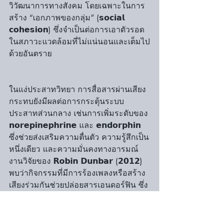
วิวัฒนาการทางสังคม โดยเฉพาะในการ
สร้าง “เอกภาพของกลุ่ม” (𝘀𝗼𝗰𝗶𝗮𝗹 
𝗰𝗼𝗵𝗲𝘀𝗶𝗼𝗻) ซึ่งจำเป็นต่อการเอาตัวรอด
ในสภาวะแวดล้อมที่ไม่แน่นอนและเต็มไป
ด้วยอันตราย
ในแง่ประสาทวิทยา การสื่อสารผ่านเสียง
กระทบยังมีผลต่อการกระตุ้นระบบ
ประสาทส่วนกลาง เช่นการเพิ่มระดับของ 
𝗻𝗼𝗿𝗲𝗽𝗶𝗻𝗲𝗽𝗵𝗿𝗶𝗻𝗲 และ 𝗲𝗻𝗱𝗼𝗿𝗽𝗵𝗶𝗻 
ซึ่งช่วยส่งเสริมความตื่นตัว ความรู้สึกเป็น
หนึ่งเดียว และความมั่นคงทางอารมณ์ 
งานวิจัยของ 𝗥𝗼𝗯𝗶𝗻 𝗗𝘂𝗻𝗯𝗮𝗿 (𝟮𝟬𝟭𝟮) 
พบว่ากิจกรรมที่มีการร้องเพลงหรือสร้าง
เสียงร่วมกันช่วยปล่อยสารเอนดอร์ฟิน ซึ่ง
เพิ่มความรู้สึกผูกพันในกลุ่ม (𝗯𝗼𝗻𝗱𝗶𝗻𝗴)