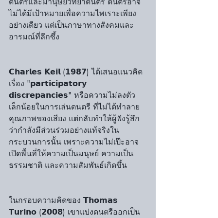
ดนตรีและมานุษยวิทยาดนตรี ดนตรีอาจ
ไม่ได้มีเป้าหมายเพื่อความไพเราะเพียง
อย่างเดียว แต่เป็นภาษาทางสังคมและ
อารมณ์ที่ลึกซึ้ง
𝗖𝗵𝗮𝗿𝗹𝗲𝘀 𝗞𝗲𝗶𝗹 (𝟭𝟵𝟴𝟳) ได้เสนอแนวคิด
เรื่อง "𝗽𝗮𝗿𝘁𝗶𝗰𝗶𝗽𝗮𝘁𝗼𝗿𝘆 
𝗱𝗶𝘀𝗰𝗿𝗲𝗽𝗮𝗻𝗰𝗶𝗲𝘀" หรือความไม่ลงตัว
เล็กน้อยในการเล่นดนตรี ที่ไม่ได้ทำลาย
คุณภาพของเสียง แต่กลับทำให้ผู้ฟังรู้สึก
ว่ากำลังมีส่วนร่วมอย่างแท้จริงใน
กระบวนการนั้น เพราะความไม่เป๊ะอาจ
เปิดพื้นที่ให้ความเป็นมนุษย์ ความเป็น
ธรรมชาติ และความสัมพันธ์เกิดขึ้น
ในกรอบความคิดของ 𝗧𝗵𝗼𝗺𝗮𝘀 
𝗧𝘂𝗿𝗶𝗻𝗼 (𝟮𝟬𝟬𝟴) เขาแบ่งดนตรีออกเป็น