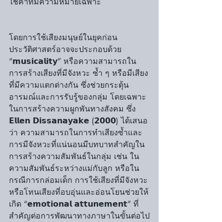
ใช้คำที่มีความหมายเฉพาะ
โดยการใช้เสียงมนุษย์ในยุคก่อน
ประวัติศาสตร์อาจจะประกอบด้วย 
“𝗺𝘂𝘀𝗶𝗰𝗮𝗹𝗶𝘁𝘆” หรือความสามารถใน
การสร้างเสียงที่มีจังหวะ ซ้ำ ๆ หรือมีเสียง
ที่มีความแตกต่างกัน ซึ่งช่วยกระตุ้น
อารมณ์และการรับรู้ของกลุ่ม โดยเฉพาะ
ในการสร้างความผูกพันทางสังคม ซึ่ง 
𝗘𝗹𝗹𝗲𝗻 𝗗𝗶𝘀𝘀𝗮𝗻𝗮𝘆𝗮𝗸𝗲 (𝟮𝟬𝟬𝟬) ได้เสนอ
ว่า ความสามารถในการทำเสียงซ้ำและ
การมีจังหวะที่แน่นอนมีบทบาทสำคัญใน
การสร้างความสัมพันธ์ในกลุ่ม เช่น ใน
ความสัมพันธ์ระหว่างแม่กับลูก หรือใน
กรณีการกล่อมเด็ก การใช้เสียงที่มีจังหวะ
หรือโทนเสียงที่อบอุ่นและอ่อนโยนช่วยให้
เกิด “𝗲𝗺𝗼𝘁𝗶𝗼𝗻𝗮𝗹 𝗮𝘁𝘁𝘂𝗻𝗲𝗺𝗲𝗻𝘁” ที่
สำคัญต่อการพัฒนาทางภาษาในขั้นต่อไป