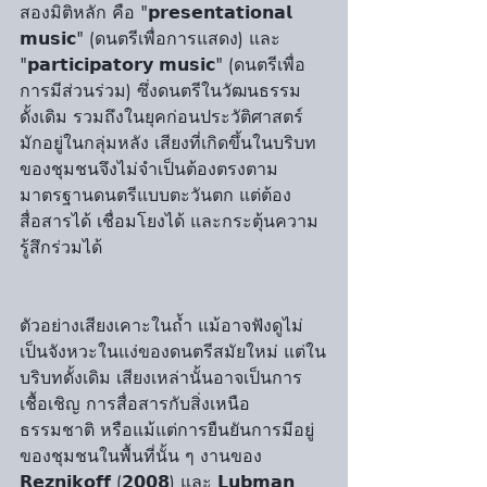
สองมิติหลัก คือ "𝗽𝗿𝗲𝘀𝗲𝗻𝘁𝗮𝘁𝗶𝗼𝗻𝗮𝗹 
𝗺𝘂𝘀𝗶𝗰" (ดนตรีเพื่อการแสดง) และ 
"𝗽𝗮𝗿𝘁𝗶𝗰𝗶𝗽𝗮𝘁𝗼𝗿𝘆 𝗺𝘂𝘀𝗶𝗰" (ดนตรีเพื่อ
การมีส่วนร่วม) ซึ่งดนตรีในวัฒนธรรม
ดั้งเดิม รวมถึงในยุคก่อนประวัติศาสตร์ 
มักอยู่ในกลุ่มหลัง เสียงที่เกิดขึ้นในบริบท
ของชุมชนจึงไม่จำเป็นต้องตรงตาม
มาตรฐานดนตรีแบบตะวันตก แต่ต้อง
สื่อสารได้ เชื่อมโยงได้ และกระตุ้นความ
รู้สึกร่วมได้
ตัวอย่างเสียงเคาะในถ้ำ แม้อาจฟังดูไม่
เป็นจังหวะในแง่ของดนตรีสมัยใหม่ แต่ใน
บริบทดั้งเดิม เสียงเหล่านั้นอาจเป็นการ
เชื้อเชิญ การสื่อสารกับสิ่งเหนือ
ธรรมชาติ หรือแม้แต่การยืนยันการมีอยู่
ของชุมชนในพื้นที่นั้น ๆ งานของ 
𝗥𝗲𝘇𝗻𝗶𝗸𝗼𝗳𝗳 (𝟮𝟬𝟬𝟴) และ 𝗟𝘂𝗯𝗺𝗮𝗻 