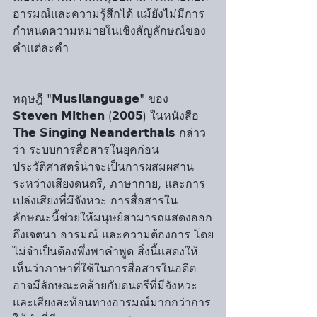
อารมณ์และความรู้สึกได้ แม้ยังไม่มีการ
กำหนดความหมายในเชิงสัญลักษณ์ของ
คำแต่ละคำ
ทฤษฎี "𝗠𝘂𝘀𝗶𝗹𝗮𝗻𝗴𝘂𝗮𝗴𝗲" ของ 
𝗦𝘁𝗲𝘃𝗲𝗻 𝗠𝗶𝘁𝗵𝗲𝗻 (𝟮𝟬𝟬𝟱) ในหนังสือ 
𝗧𝗵𝗲 𝗦𝗶𝗻𝗴𝗶𝗻𝗴 𝗡𝗲𝗮𝗻𝗱𝗲𝗿𝘁𝗵𝗮𝗹𝘀 กล่าว
ว่า ระบบการสื่อสารในยุคก่อน
ประวัติศาสตร์น่าจะเป็นการผสมผสาน
ระหว่างเสียงดนตรี, ภาษากาย, และการ
เปล่งเสียงที่มีจังหวะ การสื่อสารใน
ลักษณะนี้ช่วยให้มนุษย์สามารถแสดงออก
ถึงเจตนา อารมณ์ และความต้องการ โดย
ไม่จำเป็นต้องพึ่งพาคำพูด สิ่งนี้แสดงให้
เห็นว่าภาษาที่ใช้ในการสื่อสารในอดีต
อาจมีลักษณะคล้ายกับดนตรีที่มีจังหวะ
และเสียงสะท้อนทางอารมณ์มากกว่าการ