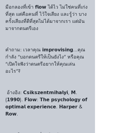
มือกลองที่เข้า 𝗳𝗹𝗼𝘄 ได้ไว ไม่ใช่คนที่เก่ง
ที่สุด แต่คือคนที่ ไว้ใจเสียง และรู้ว่า บาง
ครั้งเสียงที่ดีที่สุดไม่ได้มาจากเรา แต่มัน
มาจากดนตรีเอง
คำถาม: เวลาคุณ 𝗶𝗺𝗽𝗿𝗼𝘃𝗶𝘀𝗶𝗻𝗴...คุณ
กำลัง “บอกดนตรีให้เป็นยังไง” หรือคุณ 
“เปิดใจฟังว่าดนตรีอยากให้คุณเล่น
อะไร”?
 อ้างอิง: 𝗖𝘀𝗶𝗸𝘀𝘇𝗲𝗻𝘁𝗺𝗶𝗵𝗮𝗹𝘆𝗶, 𝗠. 
(𝟭𝟵𝟵𝟬). 𝗙𝗹𝗼𝘄: 𝗧𝗵𝗲 𝗽𝘀𝘆𝗰𝗵𝗼𝗹𝗼𝗴𝘆 𝗼𝗳 
𝗼𝗽𝘁𝗶𝗺𝗮𝗹 𝗲𝘅𝗽𝗲𝗿𝗶𝗲𝗻𝗰𝗲. 𝗛𝗮𝗿𝗽𝗲𝗿 & 
𝗥𝗼𝘄.