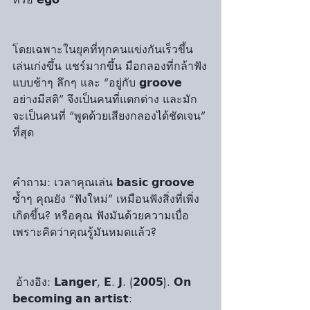
โดยเฉพาะในยุคที่ทุกคนแข่งกันเร็วขึ้น 
เล่นเก่งขึ้น แชร์มากขึ้น มือกลองที่กล้าฟัง
แบบช้าๆ ลึกๆ และ “อยู่กับ 𝗴𝗿𝗼𝗼𝘃𝗲 
อย่างมีสติ” จึงเป็นคนที่แตกต่าง และมัก
จะเป็นคนที่ “พูดด้วยเสียงกลองได้ชัดเจน” 
ที่สุด
คำถาม: เวลาคุณเล่น 𝗯𝗮𝘀𝗶𝗰 𝗴𝗿𝗼𝗼𝘃𝗲 
ซ้ำๆ คุณยัง “ฟังใหม่” เหมือนฟังสิ่งที่เพิ่ง
เกิดขึ้น? หรือคุณ ฟังมันด้วยความเบื่อ 
เพราะคิดว่าคุณรู้มันหมดแล้ว?
 อ้างอิง: 𝗟𝗮𝗻𝗴𝗲𝗿, 𝗘. 𝗝. (𝟮𝟬𝟬𝟱). 𝗢𝗻 
𝗯𝗲𝗰𝗼𝗺𝗶𝗻𝗴 𝗮𝗻 𝗮𝗿𝘁𝗶𝘀𝘁: 