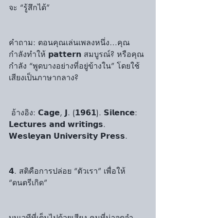
จะ “รู้สึกได้”
คำถาม: ตอนคุณเล่นเพลงหนึ่ง…คุณ
กำลังทำให้ 𝗽𝗮𝘁𝘁𝗲𝗿𝗻 สมบูรณ์? หรือคุณ
กำลัง “พูดบางอย่างที่อยู่ข้างใน” โดยใช้
เสียงเป็นภาษากลาง?
 อ้างอิง: 𝗖𝗮𝗴𝗲, 𝗝. (𝟭𝟵𝟲𝟭). 𝗦𝗶𝗹𝗲𝗻𝗰𝗲: 
𝗟𝗲𝗰𝘁𝘂𝗿𝗲𝘀 𝗮𝗻𝗱 𝘄𝗿𝗶𝘁𝗶𝗻𝗴𝘀. 
𝗪𝗲𝘀𝗹𝗲𝘆𝗮𝗻 𝗨𝗻𝗶𝘃𝗲𝗿𝘀𝗶𝘁𝘆 𝗣𝗿𝗲𝘀𝘀.
𝟰. สติคือการปล่อย “ตัวเรา” เพื่อให้ 
“ดนตรีเกิด” 
บนเวทีที่เต็มไปด้วยเสียง คนที่น่าจดจำ