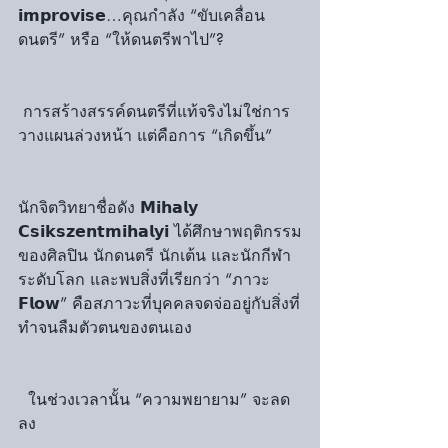
𝗶𝗺𝗽𝗿𝗼𝘃𝗶𝘀𝗲…คุณกำลัง “ขับเคลื่อน
ดนตรี” หรือ “ให้ดนตรีพาไป”?
 การสร้างสรรค์ดนตรีที่แท้จริงไม่ใช่การ
วางแผนล่วงหน้า แต่คือการ “เกิดขึ้น”
นักจิตวิทยาชื่อดัง 𝗠𝗶𝗵𝗮𝗹𝘆 
𝗖𝘀𝗶𝗸𝘀𝘇𝗲𝗻𝘁𝗺𝗶𝗵𝗮𝗹𝘆𝗶 ได้ศึกษาพฤติกรรม
ของศิลปิน นักดนตรี นักเต้น และนักกีฬา
ระดับโลก และพบสิ่งที่เรียกว่า “ภาวะ 
𝗙𝗹𝗼𝘄” คือสภาวะที่บุคคลจดจ่ออยู่กับสิ่งที่
ทำจนลืมตัวตนของตนเอง
  ในช่วงเวลานั้น “ความพยายาม” จะลด
ลง