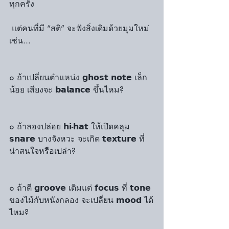
ทุกครั้ง
 แต่คนที่มี “สติ” จะฟังสิ่งเดิมด้วยมุมใหม่ 
เช่น...
๐ ถ้าเปลี่ยนตำแหน่ง 𝗴𝗵𝗼𝘀𝘁 𝗻𝗼𝘁𝗲 เล็ก
น้อย เสียงจะ 𝗯𝗮𝗹𝗮𝗻𝗰𝗲 ขึ้นไหม?
๐ ถ้าลองปล่อย 𝗵𝗶-𝗵𝗮𝘁 ให้เปิดคลุม 
𝘀𝗻𝗮𝗿𝗲 บางจังหวะ จะเกิด 𝘁𝗲𝘅𝘁𝘂𝗿𝗲 ที่
น่าสนใจหรือเปล่า?
๐ ถ้าตี 𝗴𝗿𝗼𝗼𝘃𝗲 เดิมแต่ 𝗳𝗼𝗰𝘂𝘀 ที่ 𝘁𝗼𝗻𝗲 
ของไม้กับหนังกลอง จะเปลี่ยน 𝗺𝗼𝗼𝗱 ได้
ไหม?