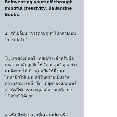
𝗥𝗲𝗶𝗻𝘃𝗲𝗻𝘁𝗶𝗻𝗴 𝘆𝗼𝘂𝗿𝘀𝗲𝗹𝗳 𝘁𝗵𝗿𝗼𝘂𝗴𝗵 
𝗺𝗶𝗻𝗱𝗳𝘂𝗹 𝗰𝗿𝗲𝗮𝘁𝗶𝘃𝗶𝘁𝘆. 𝗕𝗮𝗹𝗹𝗮𝗻𝘁𝗶𝗻𝗲 
𝗕𝗼𝗼𝗸𝘀.
𝟮. สติเปลี่ยน “การควบคุม” ให้กลายเป็น 
“การเปิดรับ” 
ในโลกของดนตรี โดยเฉพาะสำหรับมือ
กลอง เรามักถูกฝึกให้ “ควบคุม” ทุกอย่าง 
คุมจังหวะให้เป๊ะ คุมสปีดให้นิ่ง คุม
ไดนามิกให้แม่น แต่ในความเป็นจริง 
ความสามารถที่ “ลึก” ที่สุดของนักดนตรี
อาจไม่ใช่การควบคุมได้เก่ง แต่คือการ 
“เปิดรับ” ได้มาก
ลองนึกถึงช่วงเวลาที่คุณ 𝘀𝗼𝗹𝗼 หรือ 