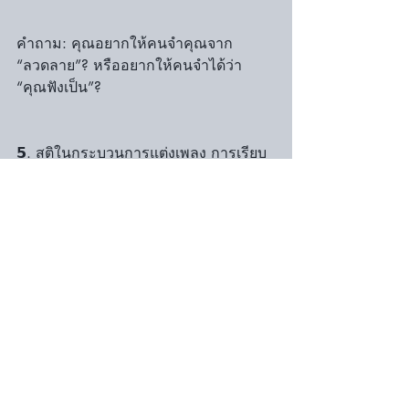
คำถาม: คุณอยากให้คนจำคุณจาก 
“ลวดลาย”? หรืออยากให้คนจำได้ว่า 
“คุณฟังเป็น”?
𝟱. สติในกระบวนการแต่งเพลง การเรียบ
เรียง และการสื่อสารข้ามวัฒนธรรม 
เสียงที่ไพเราะที่สุด อาจไม่ได้มาจากความ
รู้ที่มากที่สุด แต่มาจาก ความเงียบภายใน
ที่นิ่งพอ ที่จะฟังเสียงบางอย่างที่คนอื่นไม่
ได้ยิน
  ก่อนจะเล่น… ก่อนจะเรียบเรียง… ก่อน
จะเขียนเมโลดี้