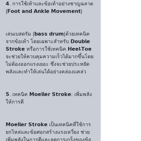
𝟰. การใช้เท้าและข้อเท้าอย่างชาญฉลาด 
(𝗙𝗼𝗼𝘁 𝗮𝗻𝗱 𝗔𝗻𝗸𝗹𝗲 𝗠𝗼𝘃𝗲𝗺𝗲𝗻𝘁)
เล่นเบสดรัม (𝗯𝗮𝘀𝘀 𝗱𝗿𝘂𝗺)ด้วยเทคนิค
จากข้อเท้า โดยเฉพาะสำหรับ 𝗗𝗼𝘂𝗯𝗹𝗲 
𝗦𝘁𝗿𝗼𝗸𝗲 หรือการใช้เทคนิค 𝗛𝗲𝗲𝗹-𝗧𝗼𝗲 
จะช่วยให้ควบคุมความเร็วได้มากขึ้นโดย
ไม่ต้องออกแรงเยอะ ซึ่งจะช่วยประหยัด
พลังและทำให้เล่นได้อย่างคล่องแคล่ว
𝟱. เทคนิค 𝗠𝗼𝗲𝗹𝗹𝗲𝗿 𝗦𝘁𝗿𝗼𝗸𝗲: เพิ่มพลัง
ให้การตี 
𝗠𝗼𝗲𝗹𝗹𝗲𝗿 𝗦𝘁𝗿𝗼𝗸𝗲 เป็นเทคนิคที่ใช้การ
ยกไหล่และข้อศอกสร้างแรงเหวี่ยง ช่วย
เพิ่มพลังในการตีและลดการเกร็งของข้อ