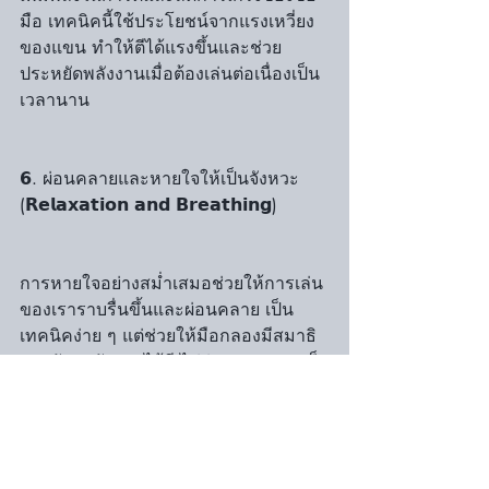
มือ เทคนิคนี้ใช้ประโยชน์จากแรงเหวี่ยง
ของแขน ทำให้ตีได้แรงขึ้นและช่วย
ประหยัดพลังงานเมื่อต้องเล่นต่อเนื่องเป็น
เวลานาน
𝟲. ผ่อนคลายและหายใจให้เป็นจังหวะ 
(𝗥𝗲𝗹𝗮𝘅𝗮𝘁𝗶𝗼𝗻 𝗮𝗻𝗱 𝗕𝗿𝗲𝗮𝘁𝗵𝗶𝗻𝗴) 
การหายใจอย่างสม่ำเสมอช่วยให้การเล่น
ของเราราบรื่นขึ้นและผ่อนคลาย เป็น
เทคนิคง่าย ๆ แต่ช่วยให้มือกลองมีสมาธิ
และรักษาจังหวะได้ดี ไม่ว่าจะเจอเพลงเร็ว
แค่ไหนก็ตาม
การควบคุม 𝗕𝗼𝗱𝘆 𝗠𝗲𝗰𝗵𝗮𝗻𝗶𝗰𝘀 อย่างมี