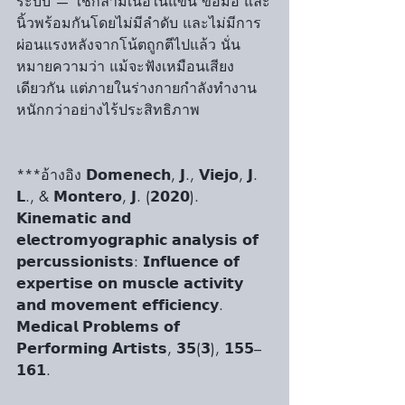
ระบบ — ใช้กล้ามเนื้อในแขน ข้อมือ และ
นิ้วพร้อมกันโดยไม่มีลำดับ และไม่มีการ
ผ่อนแรงหลังจากโน้ตถูกตีไปแล้ว นั่น
หมายความว่า แม้จะฟังเหมือนเสียง
เดียวกัน แต่ภายในร่างกายกำลังทำงาน
หนักกว่าอย่างไร้ประสิทธิภาพ
***อ้างอิง 𝗗𝗼𝗺𝗲𝗻𝗲𝗰𝗵, 𝗝., 𝗩𝗶𝗲𝗷𝗼, 𝗝. 
𝗟., & 𝗠𝗼𝗻𝘁𝗲𝗿𝗼, 𝗝. (𝟮𝟬𝟮𝟬). 
𝗞𝗶𝗻𝗲𝗺𝗮𝘁𝗶𝗰 𝗮𝗻𝗱 
𝗲𝗹𝗲𝗰𝘁𝗿𝗼𝗺𝘆𝗼𝗴𝗿𝗮𝗽𝗵𝗶𝗰 𝗮𝗻𝗮𝗹𝘆𝘀𝗶𝘀 𝗼𝗳 
𝗽𝗲𝗿𝗰𝘂𝘀𝘀𝗶𝗼𝗻𝗶𝘀𝘁𝘀: 𝗜𝗻𝗳𝗹𝘂𝗲𝗻𝗰𝗲 𝗼𝗳 
𝗲𝘅𝗽𝗲𝗿𝘁𝗶𝘀𝗲 𝗼𝗻 𝗺𝘂𝘀𝗰𝗹𝗲 𝗮𝗰𝘁𝗶𝘃𝗶𝘁𝘆 
𝗮𝗻𝗱 𝗺𝗼𝘃𝗲𝗺𝗲𝗻𝘁 𝗲𝗳𝗳𝗶𝗰𝗶𝗲𝗻𝗰𝘆. 
𝗠𝗲𝗱𝗶𝗰𝗮𝗹 𝗣𝗿𝗼𝗯𝗹𝗲𝗺𝘀 𝗼𝗳 
𝗣𝗲𝗿𝗳𝗼𝗿𝗺𝗶𝗻𝗴 𝗔𝗿𝘁𝗶𝘀𝘁𝘀, 𝟯𝟱(𝟯), 𝟭𝟱𝟱–
𝟭𝟲𝟭.