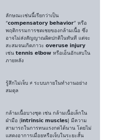
ลักษณะเช่นนี้เรียกว่าเป็น 
“𝗰𝗼𝗺𝗽𝗲𝗻𝘀𝗮𝘁𝗼𝗿𝘆 𝗯𝗲𝗵𝗮𝘃𝗶𝗼𝗿” หรือ
พฤติกรรมการชดเชยของกล้ามเนื้อ ซึ่ง
อาจไม่ส่งสัญญาณผิดปกติในทันที แต่จะ
สะสมจนเกิดภาวะ 𝗼𝘃𝗲𝗿𝘂𝘀𝗲 𝗶𝗻𝗷𝘂𝗿𝘆 
เช่น 𝘁𝗲𝗻𝗻𝗶𝘀 𝗲𝗹𝗯𝗼𝘄 หรือเอ็นอักเสบใน
ภายหลัง
รู้สึกไม่เจ็บ ≠ ระบบภายในทำงานอย่าง
สมดุล
กล้ามเนื้อบางชุด เช่น กล้ามเนื้อเล็กใน
ฝ่ามือ (𝗶𝗻𝘁𝗿𝗶𝗻𝘀𝗶𝗰 𝗺𝘂𝘀𝗰𝗹𝗲𝘀) มีความ
สามารถในการทนแรงกดได้นาน โดยไม่
แสดงอาการเมื่อยหรือเจ็บในระยะสั้น 