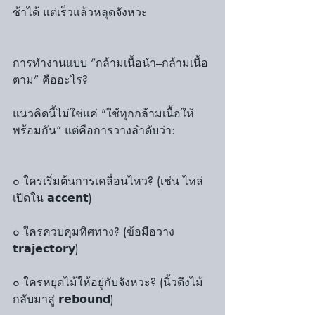
ช้าได้ แต่เร็วแล้วหลุดจังหวะ
การทำงานแบบ “กล้ามเนื้อนำ–กล้ามเนื้อ
ตาม” คืออะไร?
แนวคิดนี้ไม่ใช่แค่ “ใช้ทุกกล้ามเนื้อให้
พร้อมกัน” แต่คือการวางลำดับว่า:
๐ ใครเริ่มต้นการเคลื่อนไหว? (เช่น ไหล่
เปิดใน 𝗮𝗰𝗰𝗲𝗻𝘁)
๐ ใครควบคุมทิศทาง? (ข้อมือวาง 
𝘁𝗿𝗮𝗷𝗲𝗰𝘁𝗼𝗿𝘆)
๐ ใครหยุดไม้ให้อยู่กับจังหวะ? (นิ้วดึงไม้
กลับมาสู่ 𝗿𝗲𝗯𝗼𝘂𝗻𝗱)