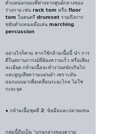
ตำแหน่งกลองที่ห่างจากศูนย์กลางของ
ร่างกาย เช่น 𝗿𝗮𝗰𝗸 𝘁𝗼𝗺 หรือ 𝗳𝗹𝗼𝗼𝗿 
𝘁𝗼𝗺 ในดนตรี 𝗱𝗿𝘂𝗺𝘀𝗲𝘁 รวมถึงการ
ขยับตำแหน่งเมื่อเล่น 𝗺𝗮𝗿𝗰𝗵𝗶𝗻𝗴 
𝗽𝗲𝗿𝗰𝘂𝘀𝘀𝗶𝗼𝗻
อย่างไรก็ตาม หากใช้กล้ามเนื้อนี้ นำ การ
ตีในสถานการณ์ที่ต้องความเร็ว หรือเสียง
ละเอียด กล้ามเนื้อจะทำงานหนักเกินไป
และสูญเสียความแม่นยำ เพราะมัน
ออกแบบมาเพื่อเคลื่อนระยะไกล ไม่ใช่
ระยะจุด
● กล้ามเนื้อชุดที่ 𝟮: ข้อมือและปลายแขน
กลุ่มนี้ถือเป็น “แกนกลางของความ