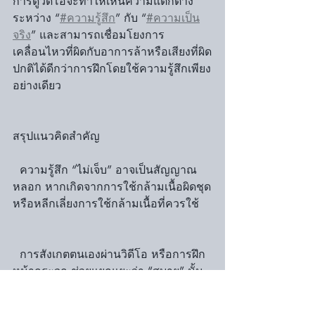
การดูวิดีโอจะทำให้เห็นความแตกต่าง
ระหว่าง “
#ความรู้สึก
” กับ “
#ความเป็น
จริง
” และสามารถเชื่อมโยงการ
เคลื่อนไหวที่ผิดกับอาการล้าหรือเสียงที่ผิด
ปกติได้ดีกว่าการฝึกโดยใช้ความรู้สึกเพียง
อย่างเดียว
สรุปแนวคิดสำคัญ
  ความรู้สึก “ไม่เจ็บ” อาจเป็นสัญญาณ
หลอก หากเกิดจากการใช้กล้ามเนื้อผิดชุด
หรือหลีกเลี่ยงการใช้กล้ามเนื้อที่ควรใช้
  การสังเกตตนเองผ่านวิดีโอ หรือการฝึก
หน้ากระจก ช่วยแยกแยะว่า “สบาย” นั้น
มาจากสมดุล หรือจากพฤติกรรมชดเชย