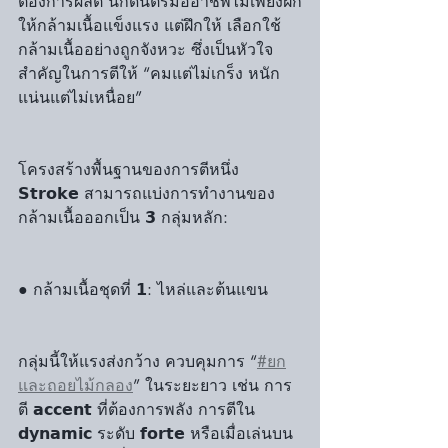
ต้องการผลิต นักดนตรีมืออาชีพไม่เพียงฝึก
ให้กล้ามเนื้อแข็งแรง แต่ฝึกให้ เลือกใช้
กล้ามเนื้ออย่างถูกจังหวะ ซึ่งเป็นหัวใจ
สำคัญในการตีให้ “คมแต่ไม่เกร็ง หนัก
แน่นแต่ไม่เหนื่อย”
โครงสร้างพื้นฐานของการตีหนึ่ง 
𝗦𝘁𝗿𝗼𝗸𝗲 สามารถแบ่งการทำงานของ
กล้ามเนื้อออกเป็น 𝟯 กลุ่มหลัก:
● กล้ามเนื้อชุดที่ 𝟭: ไหล่และต้นแขน
กลุ่มนี้ให้แรงส่งกว้าง ควบคุมการ “
#ยก
และถอยไม้กลอง
” ในระยะยาว เช่น การ
ตี 𝗮𝗰𝗰𝗲𝗻𝘁 ที่ต้องการพลัง การตีใน 
𝗱𝘆𝗻𝗮𝗺𝗶𝗰 ระดับ 𝗳𝗼𝗿𝘁𝗲 หรือเมื่อเล่นบน