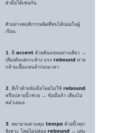
ฝ่ามือได้เช่นกัน
ตัวอย่างพฤติกรรมผิดที่พบได้บ่อยในผู้
เรียน
𝟭. ตี 𝗮𝗰𝗰𝗲𝗻𝘁 ด้วยต้นแขนอย่างเดียว → 
เสียงดังแต่กระด้าง แรง 𝗿𝗲𝗯𝗼𝘂𝗻𝗱 หาย 
กล้ามเนื้อแขนล้าก่อนเวลา
𝟮. ตีเร็วด้วยข้อมือโดยไม่ใช้ 𝗿𝗲𝗯𝗼𝘂𝗻𝗱 
หรือปลายนิ้วช่วย → ข้อมือล้า เสียงไม่
สม่ำเสมอ
𝟯. พยายามควบคุม 𝘁𝗲𝗺𝗽𝗼 ด้วยนิ้วทุก
จังหวะ โดยไม่ปล่อย 𝗿𝗲𝗯𝗼𝘂𝗻𝗱 → เล่น