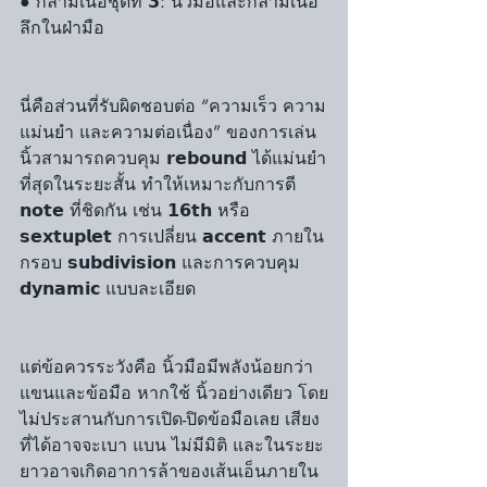
● กล้ามเนื้อชุดที่ 𝟯: นิ้วมือและกล้ามเนื้อ
ลึกในฝ่ามือ
นี่คือส่วนที่รับผิดชอบต่อ “ความเร็ว ความ
แม่นยำ และความต่อเนื่อง” ของการเล่น 
นิ้วสามารถควบคุม 𝗿𝗲𝗯𝗼𝘂𝗻𝗱 ได้แม่นยำ
ที่สุดในระยะสั้น ทำให้เหมาะกับการตี 
𝗻𝗼𝘁𝗲 ที่ชิดกัน เช่น 𝟭𝟲𝘁𝗵 หรือ 
𝘀𝗲𝘅𝘁𝘂𝗽𝗹𝗲𝘁 การเปลี่ยน 𝗮𝗰𝗰𝗲𝗻𝘁 ภายใน
กรอบ 𝘀𝘂𝗯𝗱𝗶𝘃𝗶𝘀𝗶𝗼𝗻 และการควบคุม 
𝗱𝘆𝗻𝗮𝗺𝗶𝗰 แบบละเอียด
แต่ข้อควรระวังคือ นิ้วมือมีพลังน้อยกว่า
แขนและข้อมือ หากใช้ นิ้วอย่างเดียว โดย
ไม่ประสานกับการเปิด-ปิดข้อมือเลย เสียง
ที่ได้อาจจะเบา แบน ไม่มีมิติ และในระยะ
ยาวอาจเกิดอาการล้าของเส้นเอ็นภายใน