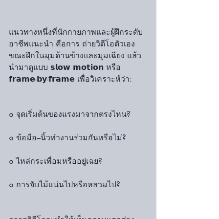
แนวทางหนึ่งที่นักกายภาพและผู้ฝึกระดับ
อาชีพแนะนำ คือการ ถ่ายวิดีโอตัวเอง
ขณะฝึกในมุมด้านข้างและมุมเฉียง แล้ว
นำมาดูแบบ 𝘀𝗹𝗼𝘄 𝗺𝗼𝘁𝗶𝗼𝗻 หรือ 
𝗳𝗿𝗮𝗺𝗲-𝗯𝘆-𝗳𝗿𝗮𝗺𝗲 เพื่อวิเคราะห์ว่า:
๐ จุดเริ่มต้นของแรงมาจากตรงไหน?
๐ ข้อมือ–นิ้วทำงานร่วมกันหรือไม่?
๐ ไหล่กระเพื่อมหรืออยู่เฉย?
๐ การจับไม้แน่นไปหรือหลวมไป?