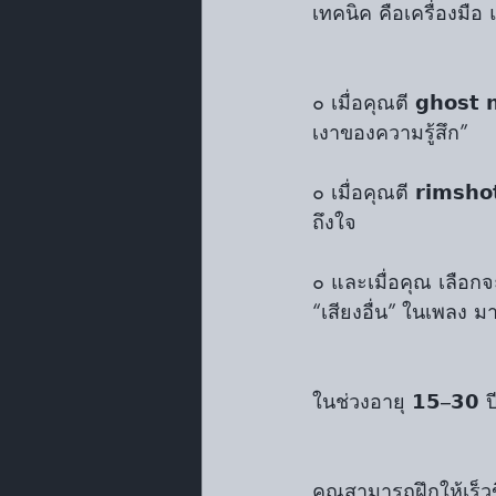
เทคนิค คือเครื่องมือ 
๐ เมื่อคุณตี 𝗴𝗵𝗼𝘀
เงาของความรู้สึก”
๐ เมื่อคุณตี 𝗿𝗶𝗺𝘀
ถึงใจ
๐ และเมื่อคุณ เลือก
“เสียงอื่น” ในเพลง ม
ในช่วงอายุ 𝟭𝟱–𝟯
คุณสามารถฝึกให้เร็วข