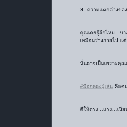
𝟯. ความแตกต่างของ
คุณเคยรู้สึกไหม...บา
เหมือนร่างกายไป แต่ห
นั่นอาจเป็นเพราะคุณก
#มือกลองผู้เล่น
 คือคน
ตีให้ตรง…แรง…เนี