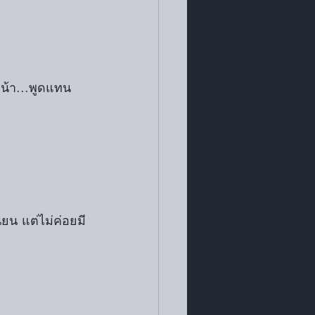
น้า...พูดแทน
ียน แต่ไม่ค่อยมี