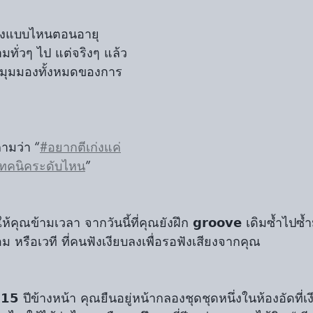
องแบบไหนตอนอายุ 
ามทั่วๆ ไป แต่จริงๆ แล้ว
ยนมุมมองทั้งหมดของการ
ามว่า “
#อยากตีเก่งแค่
เทคนิคระดับไหน
”
คุณข้ามเวลา จากวันนี้ที่คุณยังฝึก 𝗴𝗿𝗼𝗼𝘃𝗲 เดิมซ้ำไปซ้ำ
อม หรือเวที ที่คนฟังเงียบลงเพื่อรอฟังเสียงจากคุณ
𝟱 ปีข้างหน้า คุณยืนอยู่หน้ากลองชุดชุดหนึ่งในห้องอัดที่เง