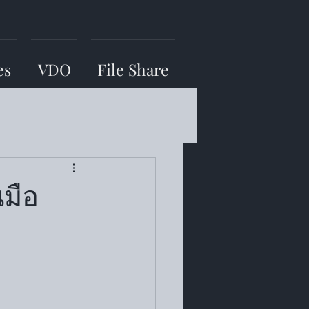
es
VDO
File Share
นมือ