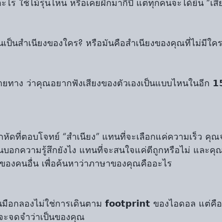
ออะไร ใช้ไม้รุ่นไหน หรือเคยฝึกมากี่ปี แต่ทุกคนจะได้ยิน “เ
ันเป็นสำเนียงของใคร? หรือมันคือสำเนียงของคุณที่ไม่มีใค
ทาง ว่าคุณอยากฟังเสียงของตัวเองเป็นแบบไหนในอีก 𝟭𝟱 
กหัดที่ตอบโจทย์ “สำเนียง” แทนที่จะเลือกแค่ความเร็ว คุณจะ
บอกความรู้สึกยังไง แทนที่จะสนใจแค่ตีถูกหรือไม่ และคุณ
องคนอื่น เพื่อค้นหาว่าภาษาของคุณคืออะไร
ือกลองไม่ใช่การเดินตาม 𝗳𝗼𝗼𝘁𝗽𝗿𝗶𝗻𝘁 ของไอดอล แต่คื
ื่นจะจดจำว่าเป็นของคุณ