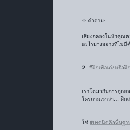
✧ คำถาม: 
เสียงกลองในหัวคุณตอ
อะไรบางอย่างที่ไม่ม
𝟮. 
#ฝึกเพื่อเก่งหรือฝึ
เราโตมากับการถูกสอนว
ใครถามเราว่า... ฝึกเ
ใช่ 
#เทคนิคคือพื้นฐา