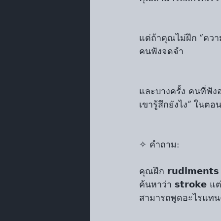
แต่ถ้าคุณไม่ฝึก “ควา
คนฟังจดจำ
และบางครั้ง คนที่ฟัง
เขารู้สึกยังไง” ในตอ
✧ คำถาม: 
คุณฝึก 𝗿𝘂𝗱𝗶𝗺𝗲𝗻
ค้นหาว่า 𝘀𝘁𝗿𝗼𝗸
สามารถพูดอะไรแทนคุณ