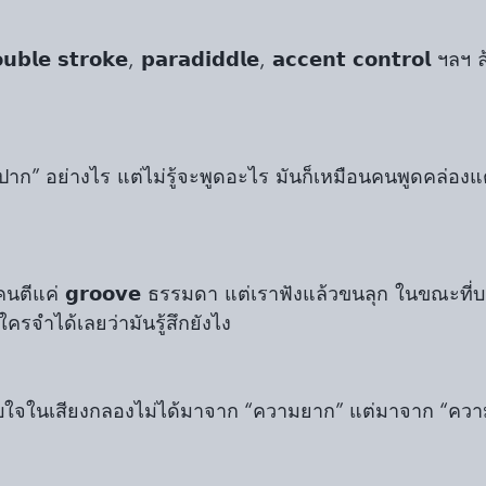
𝗼𝘂𝗯𝗹𝗲 𝘀𝘁𝗿𝗼𝗸𝗲, 𝗽𝗮𝗿𝗮𝗱𝗶𝗱𝗱𝗹𝗲, 𝗮𝗰𝗰𝗲𝗻𝘁 𝗰𝗼𝗻𝘁𝗿𝗼𝗹 
 “ปาก” อย่างไร แต่ไม่รู้จะพูดอะไร มันก็เหมือนคนพูดคล่อง
ตีแค่ 𝗴𝗿𝗼𝗼𝘃𝗲 ธรรมดา แต่เราฟังแล้วขนลุก ในขณะที่บาง
ีใครจำได้เลยว่ามันรู้สึกยังไง
บใจในเสียงกลองไม่ได้มาจาก “ความยาก” แต่มาจาก “ควา