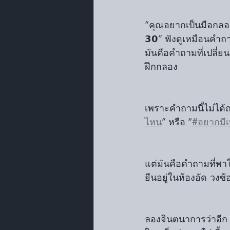
“คุณอยากเป็นมือกล
𝟯𝟬” ฟังดูเหมือนคำถ
มันคือคำถามที่เปลี่
ฝึกกลอง
เพราะคำถามนี้ไม่ได้ถ
ไหน
” หรือ “
#อยากมี
แต่มันคือคำถามที่พาให้
ยืนอยู่ในห้องอัด วงซ้
ลองจินตนาการว่าอีก 𝟭