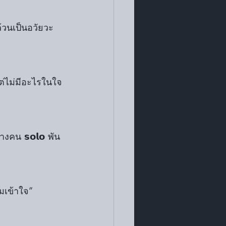
ฯลฯ ล้วนเป็นอวัยวะ
แต่ไม่มีอะไรในใจ
คน 𝘀𝗼𝗹𝗼 พัน
มเข้าใจ”