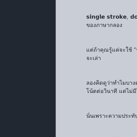
𝘀𝗶𝗻𝗴𝗹𝗲 𝘀𝘁𝗿𝗼𝗸𝗲, 
ของภาษากลอง
แต่ถ้าคุณรู้แค่จะใช้
จะเล่า
ลองคิดดูว่าทำไมบางคน
โน้ตต่อวินาที แต่ไม่ม
นั่นเพราะความประทั