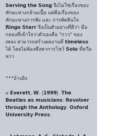
𝗦𝗲𝗿𝘃𝗶𝗻𝗴 𝘁𝗵𝗲 𝗦𝗼𝗻𝗴 จึงไม่ใช่เรื่องของ 
ทักษะทางกล้ามเนื้อ แต่คือเรื่องของ 
ทักษะทางการฟัง และ การตัดสินใจ 
𝗥𝗶𝗻𝗴𝗼 𝗦𝘁𝗮𝗿𝗿 จึงเป็นตัวอย่างที่ดีว่า มือ
กลองที่เข้าใจว่าตัวเองคือ “กาว” ของ
เพลง สามารถสร้างผลงานที่ 𝘁𝗶𝗺𝗲𝗹𝗲𝘀𝘀 
ได้ โดยไม่ต้องพึ่งพาการโชว์ 𝗦𝗼𝗹𝗼 ที่หวือ
หวา
***อ้างอิง 
๐ 𝗘𝘃𝗲𝗿𝗲𝘁𝘁, 𝗪. (𝟭𝟵𝟵𝟵). 𝗧𝗵𝗲 
𝗕𝗲𝗮𝘁𝗹𝗲𝘀 𝗮𝘀 𝗺𝘂𝘀𝗶𝗰𝗶𝗮𝗻𝘀: 𝗥𝗲𝘃𝗼𝗹𝘃𝗲𝗿 
𝘁𝗵𝗿𝗼𝘂𝗴𝗵 𝘁𝗵𝗲 𝗔𝗻𝘁𝗵𝗼𝗹𝗼𝗴𝘆. 𝗢𝘅𝗳𝗼𝗿𝗱 
𝗨𝗻𝗶𝘃𝗲𝗿𝘀𝗶𝘁𝘆 𝗣𝗿𝗲𝘀𝘀.