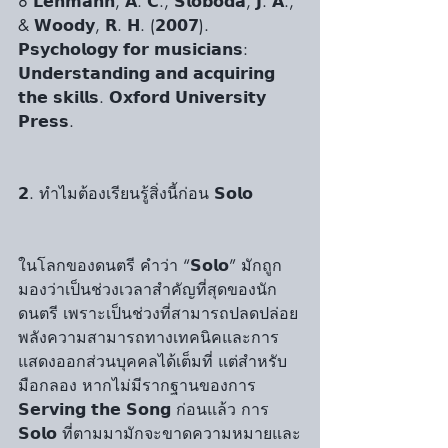
๐ 𝗟𝗲𝗵𝗺𝗮𝗻𝗻, 𝗔. 𝗖., 𝗦𝗹𝗼𝗯𝗼𝗱𝗮, 𝗝. 𝗔., 
& 𝗪𝗼𝗼𝗱𝘆, 𝗥. 𝗛. (𝟮𝟬𝟬𝟳). 
𝗣𝘀𝘆𝗰𝗵𝗼𝗹𝗼𝗴𝘆 𝗳𝗼𝗿 𝗺𝘂𝘀𝗶𝗰𝗶𝗮𝗻𝘀: 
𝗨𝗻𝗱𝗲𝗿𝘀𝘁𝗮𝗻𝗱𝗶𝗻𝗴 𝗮𝗻𝗱 𝗮𝗰𝗾𝘂𝗶𝗿𝗶𝗻𝗴 
𝘁𝗵𝗲 𝘀𝗸𝗶𝗹𝗹𝘀. 𝗢𝘅𝗳𝗼𝗿𝗱 𝗨𝗻𝗶𝘃𝗲𝗿𝘀𝗶𝘁𝘆 
𝗣𝗿𝗲𝘀𝘀.
𝟮. ทำไมต้องเรียนรู้สิ่งนี้ก่อน 𝗦𝗼𝗹𝗼
ในโลกของดนตรี คำว่า “𝗦𝗼𝗹𝗼” มักถูก
มองว่าเป็นช่วงเวลาสำคัญที่สุดของนัก
ดนตรี เพราะเป็นช่วงที่สามารถปลดปล่อย
พลังความสามารถทางเทคนิคและการ
แสดงออกส่วนบุคคลได้เต็มที่ แต่สำหรับ
มือกลอง หากไม่มีรากฐานของการ 
𝗦𝗲𝗿𝘃𝗶𝗻𝗴 𝘁𝗵𝗲 𝗦𝗼𝗻𝗴 ก่อนแล้ว การ 
𝗦𝗼𝗹𝗼 ที่ตามมามักจะขาดความหมายและ