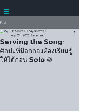
Post
Dr.Kasem THipayametrakul
Aug 21, 2025
3 min read
𝗦𝗲𝗿𝘃𝗶𝗻𝗴 𝘁𝗵𝗲 𝗦𝗼𝗻𝗴:
ศิลปะที่มือกลองต้องเรียนรู้
ให้ได้ก่อน 𝗦𝗼𝗹𝗼 🥁