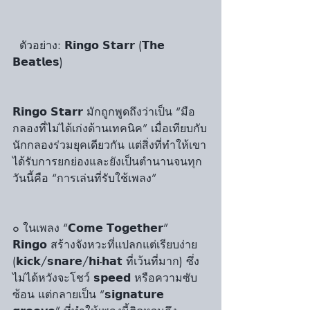
  ตัวอย่าง: 𝗥𝗶𝗻𝗴𝗼 𝗦𝘁𝗮𝗿𝗿 (𝗧𝗵𝗲 
𝗕𝗲𝗮𝘁𝗹𝗲𝘀)
𝗥𝗶𝗻𝗴𝗼 𝗦𝘁𝗮𝗿𝗿 มักถูกพูดถึงว่าเป็น “มือ
กลองที่ไม่ได้เก่งด้านเทคนิค” เมื่อเทียบกับ
นักกลองร่วมยุคเดียวกัน แต่สิ่งที่ทำให้เขา
ได้รับการยกย่องและยังเป็นตำนานจนทุก
วันนี้คือ “การเล่นที่รับใช้เพลง”
๐ ในเพลง “𝗖𝗼𝗺𝗲 𝗧𝗼𝗴𝗲𝘁𝗵𝗲𝗿” 
𝗥𝗶𝗻𝗴𝗼 สร้างจังหวะที่แปลกแต่เรียบง่าย 
(𝗸𝗶𝗰𝗸/𝘀𝗻𝗮𝗿𝗲/𝗵𝗶-𝗵𝗮𝘁 ที่เว้นที่มาก) ซึ่ง
ไม่ได้หวังจะโชว์ 𝘀𝗽𝗲𝗲𝗱 หรือความซับ
ซ้อน แต่กลายเป็น “𝘀𝗶𝗴𝗻𝗮𝘁𝘂𝗿𝗲 