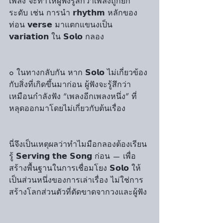
เพลง จะทำให้ผู้ฟังรู้สึกว่าเพลงถูกยก
ระดับ เช่น การนำ 𝗿𝗵𝘆𝘁𝗵𝗺 หลักของ
ท่อน 𝘃𝗲𝗿𝘀𝗲 มาแตกแขนงเป็น 
𝘃𝗮𝗿𝗶𝗮𝘁𝗶𝗼𝗻 ใน 𝗦𝗼𝗹𝗼 กลอง
๐ ในทางกลับกัน หาก 𝗦𝗼𝗹𝗼 ไม่เกี่ยวข้อง
กับสิ่งที่เกิดขึ้นมาก่อน ผู้ฟังจะรู้สึกว่า
เหมือนกำลังฟัง “เพลงอีกเพลงหนึ่ง” ที่
หลุดออกมาโดยไม่เกี่ยวกับต้นเรื่อง
นี่จึงเป็นเหตุผลว่าทำไมมือกลองต้องเรียน
รู้ 𝗦𝗲𝗿𝘃𝗶𝗻𝗴 𝘁𝗵𝗲 𝗦𝗼𝗻𝗴 ก่อน — เพื่อ
สร้างพื้นฐานในการเชื่อมโยง 𝗦𝗼𝗹𝗼 ให้
เป็นส่วนหนึ่งของการเล่าเรื่อง ไม่ใช่การ
สร้างโลกส่วนตัวที่ตัดขาดจากวงและผู้ฟัง