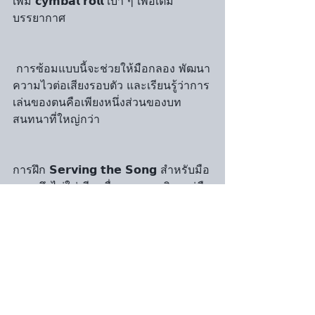
เพิ่ม 𝗰𝘆𝗺𝗯𝗮𝗹 𝗿𝗼𝗹𝗹 เบา ๆ เพื่อเติม
บรรยากาศ
 การซ้อมแบบนี้จะช่วยให้มือกลอง พัฒนา
ความไวต่อเสียงรอบตัว และเรียนรู้ว่าการ
เล่นของตนคือเพียงหนึ่งส่วนของบท
สนทนาที่ใหญ่กว่า
การฝึก 𝗦𝗲𝗿𝘃𝗶𝗻𝗴 𝘁𝗵𝗲 𝗦𝗼𝗻𝗴 สำหรับมือ
กลองจึงไม่ใช่เพียงเรื่องของเทคนิค แต่คือ
การสร้าง ทักษะการฟัง, การควบคุม
ตนเอง, และ การสื่อสารกับนักดนตรีคน
อื่น หากฝึกทั้งสี่ขั้นตอนนี้อย่างต่อเนื่อง มือ
กลองจะค่อย ๆ พัฒนาความสามารถใน
การเล่นที่ “ทำให้เพลงเปล่งประกาย” 
มากกว่าการโชว์เดี่ยวของตนเอง