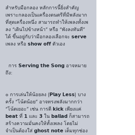
สำหรับมือกลอง หลักการนี้ยิ่งสำคัญ 
เพราะกลองเป็นเครื่องดนตรีที่มีพลังมาก
ที่สุดเครื่องหนึ่ง สามารถทำให้เพลงทั้งเพ
ลง “เดินไปข้างหน้า” หรือ “พังลงทันที” 
ได้ ขึ้นอยู่กับว่ามือกลองเลือกจะ 𝘀𝗲𝗿𝘃𝗲 
เพลง หรือ 𝘀𝗵𝗼𝘄 𝗼𝗳𝗳 ตัวเอง
  การ 𝗦𝗲𝗿𝘃𝗶𝗻𝗴 𝘁𝗵𝗲 𝗦𝗼𝗻𝗴 อาจหมาย
ถึง:
๐ การเล่นให้น้อยลง (𝗣𝗹𝗮𝘆 𝗟𝗲𝘀𝘀) บาง
ครั้ง “โน้ตน้อย” อาจทรงพลังมากกว่า 
“โน้ตเยอะ” เช่น การตี 𝗸𝗶𝗰𝗸 เพียงแค่ 
𝗯𝗲𝗮𝘁 ที่ 𝟭 และ 𝟯 ใน 𝗯𝗮𝗹𝗹𝗮𝗱 ก็สามารถ
สร้างความมั่นคงให้ทั้งเพลง โดยไม่
จำเป็นต้องใส่ 𝗴𝗵𝗼𝘀𝘁 𝗻𝗼𝘁𝗲 เต็มทุกช่อง