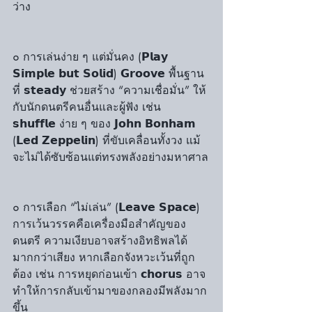
ว่าง
๐ การเล่นง่าย ๆ แต่มั่นคง (𝗣𝗹𝗮𝘆 
𝗦𝗶𝗺𝗽𝗹𝗲 𝗯𝘂𝘁 𝗦𝗼𝗹𝗶𝗱) 𝗚𝗿𝗼𝗼𝘃𝗲 พื้นฐาน
ที่ 𝘀𝘁𝗲𝗮𝗱𝘆 ช่วยสร้าง “ความเชื่อมั่น” ให้
กับนักดนตรีคนอื่นและผู้ฟัง เช่น 
𝘀𝗵𝘂𝗳𝗳𝗹𝗲 ง่าย ๆ ของ 𝗝𝗼𝗵𝗻 𝗕𝗼𝗻𝗵𝗮𝗺 
(𝗟𝗲𝗱 𝗭𝗲𝗽𝗽𝗲𝗹𝗶𝗻) ที่ขับเคลื่อนทั้งวง แม้
จะไม่ได้ซับซ้อนแต่ทรงพลังอย่างมหาศาล
๐ การเลือก “ไม่เล่น” (𝗟𝗲𝗮𝘃𝗲 𝗦𝗽𝗮𝗰𝗲) 
การเว้นวรรคคือเครื่องมือสำคัญของ
ดนตรี ความเงียบอาจสร้างอิทธิพลได้
มากกว่าเสียง หากเลือกจังหวะเว้นที่ถูก
ต้อง เช่น การหยุดก่อนเข้า 𝗰𝗵𝗼𝗿𝘂𝘀 อาจ
ทำให้การกลับเข้ามาของกลองมีพลังมาก
ขึ้น