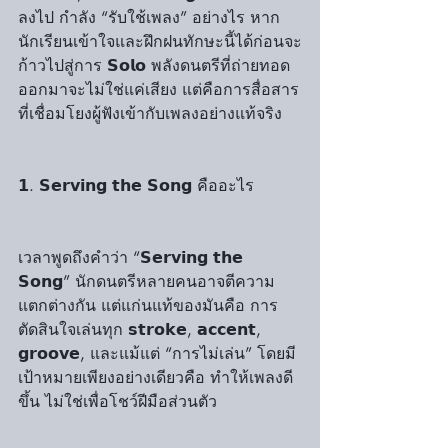
ลงไป กำลัง “รับใช้เพลง” อย่างไร หาก
นักเรียนเข้าใจและฝึกฝนทักษะนี้ได้ก่อนจะ
ก้าวไปสู่การ 𝗦𝗼𝗹𝗼 พลังดนตรีที่ถ่ายทอด
ออกมาจะไม่ใช่แค่เสียง แต่คือการสื่อสาร
ที่เชื่อมโยงผู้ฟังเข้ากับเพลงอย่างแท้จริง
𝟭. 𝗦𝗲𝗿𝘃𝗶𝗻𝗴 𝘁𝗵𝗲 𝗦𝗼𝗻𝗴 คืออะไร
เวลาพูดถึงคำว่า “𝗦𝗲𝗿𝘃𝗶𝗻𝗴 𝘁𝗵𝗲 
𝗦𝗼𝗻𝗴” นักดนตรีหลายคนอาจตีความ
แตกต่างกัน แต่แก่นแท้ของมันคือ การ
ตัดสินใจเล่นทุก 𝘀𝘁𝗿𝗼𝗸𝗲, 𝗮𝗰𝗰𝗲𝗻𝘁, 
𝗴𝗿𝗼𝗼𝘃𝗲, และแม้แต่ “การไม่เล่น” โดยมี
เป้าหมายเพียงอย่างเดียวคือ ทำให้เพลงดี
ขึ้น ไม่ใช่เพื่อโชว์ฝีมือส่วนตัว