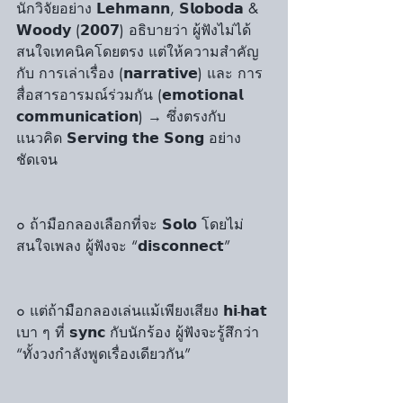
นักวิจัยอย่าง 𝗟𝗲𝗵𝗺𝗮𝗻𝗻, 𝗦𝗹𝗼𝗯𝗼𝗱𝗮 & 
𝗪𝗼𝗼𝗱𝘆 (𝟮𝟬𝟬𝟳) อธิบายว่า ผู้ฟังไม่ได้
สนใจเทคนิคโดยตรง แต่ให้ความสำคัญ
กับ การเล่าเรื่อง (𝗻𝗮𝗿𝗿𝗮𝘁𝗶𝘃𝗲) และ การ
สื่อสารอารมณ์ร่วมกัน (𝗲𝗺𝗼𝘁𝗶𝗼𝗻𝗮𝗹 
𝗰𝗼𝗺𝗺𝘂𝗻𝗶𝗰𝗮𝘁𝗶𝗼𝗻) → ซึ่งตรงกับ
แนวคิด 𝗦𝗲𝗿𝘃𝗶𝗻𝗴 𝘁𝗵𝗲 𝗦𝗼𝗻𝗴 อย่าง
ชัดเจน
๐ ถ้ามือกลองเลือกที่จะ 𝗦𝗼𝗹𝗼 โดยไม่
สนใจเพลง ผู้ฟังจะ “𝗱𝗶𝘀𝗰𝗼𝗻𝗻𝗲𝗰𝘁”
๐ แต่ถ้ามือกลองเล่นแม้เพียงเสียง 𝗵𝗶-𝗵𝗮𝘁 
เบา ๆ ที่ 𝘀𝘆𝗻𝗰 กับนักร้อง ผู้ฟังจะรู้สึกว่า 
“ทั้งวงกำลังพูดเรื่องเดียวกัน”