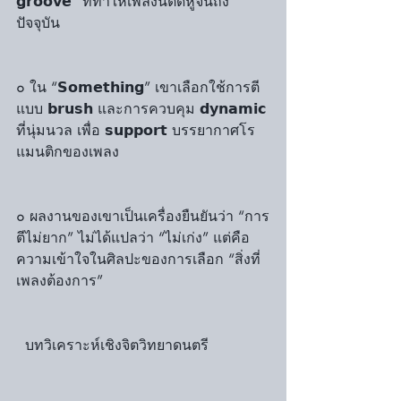
𝗴𝗿𝗼𝗼𝘃𝗲” ที่ทำให้เพลงนี้ติดหูจนถึง
ปัจจุบัน
๐ ใน “𝗦𝗼𝗺𝗲𝘁𝗵𝗶𝗻𝗴” เขาเลือกใช้การตี
แบบ 𝗯𝗿𝘂𝘀𝗵 และการควบคุม 𝗱𝘆𝗻𝗮𝗺𝗶𝗰 
ที่นุ่มนวล เพื่อ 𝘀𝘂𝗽𝗽𝗼𝗿𝘁 บรรยากาศโร
แมนติกของเพลง
๐ ผลงานของเขาเป็นเครื่องยืนยันว่า “การ
ตีไม่ยาก” ไม่ได้แปลว่า “ไม่เก่ง” แต่คือ
ความเข้าใจในศิลปะของการเลือก “สิ่งที่
เพลงต้องการ”
  บทวิเคราะห์เชิงจิตวิทยาดนตรี