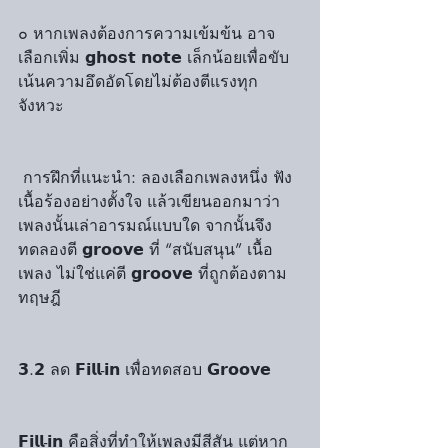
๐ หากเพลงต้องการความเข้มข้น อาจ
เลือกเพิ่ม 𝗴𝗵𝗼𝘀𝘁 𝗻𝗼𝘁𝗲 เล็กน้อยเพื่อขับ
เน้นความอึดอัดโดยไม่ต้องตีแรงทุก
จังหวะ
 การฝึกที่แนะนำ: ลองเลือกเพลงหนึ่ง ฟัง
เนื้อร้องอย่างตั้งใจ แล้วเขียนออกมาว่า
เพลงนั้นเล่าอารมณ์แบบใด จากนั้นจึง
ทดลองตี 𝗴𝗿𝗼𝗼𝘃𝗲 ที่ “สนับสนุน” เนื้อ
เพลง ไม่ใช่แค่ตี 𝗴𝗿𝗼𝗼𝘃𝗲 ที่ถูกต้องตาม
ทฤษฎี
𝟯.𝟮 ลด 𝗙𝗶𝗹𝗹-𝗶𝗻 เพื่อทดสอบ 𝗚𝗿𝗼𝗼𝘃𝗲
𝗙𝗶𝗹𝗹-𝗶𝗻 คือสิ่งที่ทำให้เพลงมีสีสัน แต่หาก