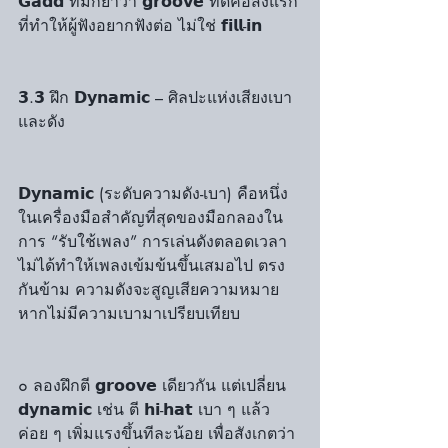
𝗚𝗮𝗱𝗱 ที่มักย้ำว่า 𝗴𝗿𝗼𝗼𝘃𝗲 ที่ดีคือสิ่งแรก
ที่ทำให้ผู้ฟังอยากฟังต่อ ไม่ใช่ 𝗳𝗶𝗹𝗹-𝗶𝗻
𝟯.𝟯 ฝึก 𝗗𝘆𝗻𝗮𝗺𝗶𝗰 – ศิลปะแห่งเสียงเบา
และดัง
𝗗𝘆𝗻𝗮𝗺𝗶𝗰 (ระดับความดัง-เบา) คือหนึ่ง
ในเครื่องมือสำคัญที่สุดของมือกลองใน
การ “รับใช้เพลง” การเล่นดังตลอดเวลา
ไม่ได้ทำให้เพลงเข้มข้นขึ้นเสมอไป ตรง
กันข้าม ความดังจะสูญเสียความหมาย
หากไม่มีความเบามาเปรียบเทียบ
๐ ลองฝึกตี 𝗴𝗿𝗼𝗼𝘃𝗲 เดียวกัน แต่เปลี่ยน 
𝗱𝘆𝗻𝗮𝗺𝗶𝗰 เช่น ตี 𝗵𝗶-𝗵𝗮𝘁 เบา ๆ แล้ว
ค่อย ๆ เพิ่มแรงขึ้นทีละน้อย เพื่อสังเกตว่า