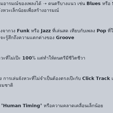
ังหวะเล็กน้อยเพื่อสร้างอารมณ์
ากวง 𝗙𝘂𝗻𝗸 หรือ 𝗝𝗮𝘇𝘇 ที่เล่นสด เทียบกับเพลง 𝗣𝗼𝗽 ที่ใช้ 
ุณจะรู้สึกถึงความแตกต่างของ 𝗚𝗿𝗼𝗼𝘃𝗲
งหวะที่ไม่เป๊ะ 𝟭𝟬𝟬% แต่ทำให้ดนตรีมีชีวิตชีวา 
ง การเล่นจังหวะที่ไม่จำเป็นต้องตรงเป๊ะกับ 𝗖𝗹𝗶𝗰𝗸 𝗧𝗿𝗮𝗰𝗸
ธรรมชาติ
ะมี "𝗛𝘂𝗺𝗮𝗻 𝗧𝗶𝗺𝗶𝗻𝗴" หรือความคลาดเคลื่อนเล็กน้อย