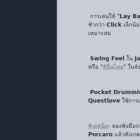
 การเล่นให้ "𝗟𝗮𝘆 𝗕𝗮𝗰𝗸" หรือ "𝗣𝘂𝘀𝗵 𝗙𝗼𝗿𝘄𝗮𝗿𝗱" ➝ บางแนวเพลงอาจต้องการให้มือกลองเล่น
ช้ากว่า 𝗖𝗹𝗶𝗰𝗸 เล็กน้อ
เหมาะสม
 𝗦𝘄𝗶𝗻𝗴 𝗙𝗲𝗲𝗹 ใน 
หรือ "
#ลื่นไหล
" ในจั
 𝗣𝗼𝗰𝗸𝗲𝘁 𝗗𝗿𝘂𝗺𝗺𝗶𝗻𝗴 ใน 𝗙𝘂𝗻𝗸 และ 𝗛𝗶𝗽-𝗛𝗼𝗽 ➝ มือกลองอย่าง 𝗝 𝗗𝗶𝗹𝗹𝗮 หรือ 
𝗤𝘂𝗲𝘀𝘁𝗹𝗼𝘃𝗲 ใช้การเ
#เทคนิค
: ลองฟังมือกลอ
𝗣𝗼𝗿𝗰𝗮𝗿𝗼 แล้วสังเ