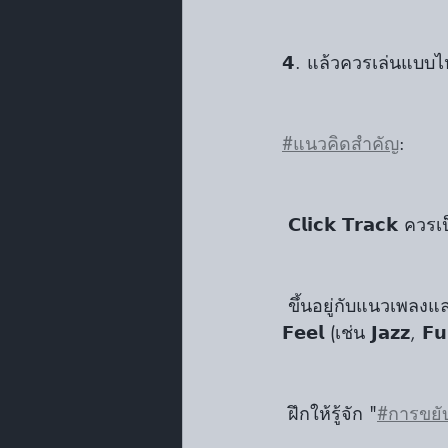
𝟰. แล้วควรเล่นแบบไหน
#แนวคิดสำคัญ
:
 𝗖𝗹𝗶𝗰𝗸 𝗧𝗿𝗮𝗰𝗸 ควร
 ขึ้นอยู่กับแนวเพลงแ
𝗙𝗲𝗲𝗹 (เช่น 𝗝𝗮𝘇𝘇, 𝗙
 ฝึกให้รู้จัก "
#การขยั