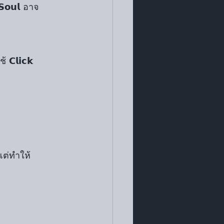
𝗖𝗹𝗶𝗰𝗸 
 แต่ทำให้ 