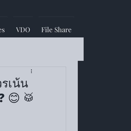
es
VDO
File Share
ควรเน้น
𝗹❓ 😊 🥁