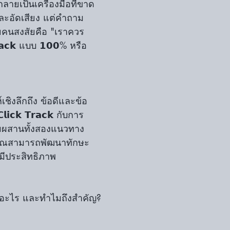
 กลายเป็นเครื่องมือที่ขาด
ละอัดเสียง แต่คำถาม
ยคนสงสัยคือ "เราควร
𝗿𝗮𝗰𝗸 แบบ 𝟭𝟬𝟬% หรือ
เชิงลึกถึง ข้อดีและข้อ
𝗰𝗸 𝗧𝗿𝗮𝗰𝗸 กับการ
ีผสมผสานทั้งสองแนวทาง
ห้คุณสามารถพัฒนาทักษะ
มีประสิทธิภาพ
𝗸 คืออะไร และทำไมถึงสำคัญ?