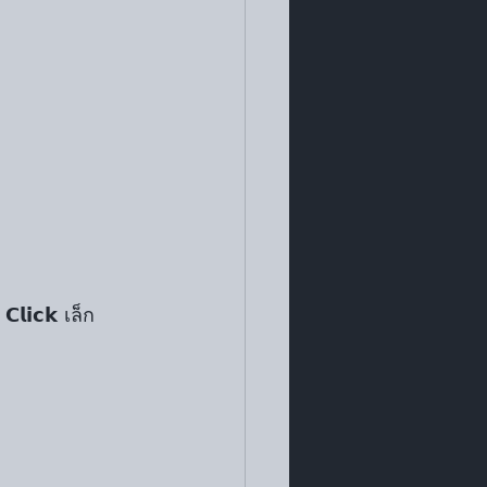
𝗹𝗶𝗰𝗸 เล็ก