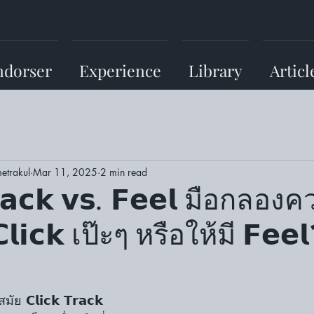
ndorser
Experience
Library
Articl
etrakul
Mar 11, 2025
2 min read
𝗧𝗿𝗮𝗰𝗸 𝘃𝘀. 𝗙𝗲𝗲𝗹 มือกลอง
𝗶𝗰𝗸 เป๊ะๆ หรือให้มี 𝗙𝗲𝗲
𝗖𝗹𝗶𝗰𝗸 𝗧𝗿𝗮𝗰𝗸 