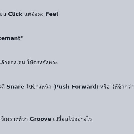
 𝗖𝗹𝗶𝗰𝗸 แต่ยังคง 𝗙𝗲𝗲𝗹 
𝗰𝗲𝗺𝗲𝗻𝘁"
𝗰𝗸 แล้วลองเล่น ให้ตรงจังหวะ
𝗦𝗻𝗮𝗿𝗲 ไปข้างหน้า (𝗣𝘂𝘀𝗵 𝗙𝗼𝗿𝘄𝗮𝗿𝗱) หรือ ให้ช้ากว่า 𝗖
ิเคราะห์ว่า 𝗚𝗿𝗼𝗼𝘃𝗲 เปลี่ยนไปอย่างไร