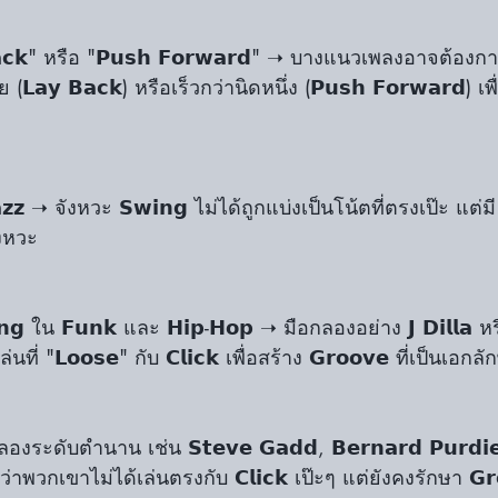
ย (𝗟𝗮𝘆 𝗕𝗮𝗰𝗸) หรือเร็วกว่านิดหนึ่ง (𝗣𝘂𝘀𝗵 𝗙𝗼𝗿𝘄𝗮𝗿𝗱) เพื่
𝗝𝗮𝘇𝘇 ➝ จังหวะ 𝗦𝘄𝗶𝗻𝗴 ไม่ได้ถูกแบ่งเป็นโน้ตที่ตรงเป๊ะ แต่มี
งหวะ
ล่นที่ "𝗟𝗼𝗼𝘀𝗲" กับ 𝗖𝗹𝗶𝗰𝗸 เพื่อสร้าง 𝗚𝗿𝗼𝗼𝘃𝗲 ที่เป็นเอกล
งระดับตำนาน เช่น 𝗦𝘁𝗲𝘃𝗲 𝗚𝗮𝗱𝗱, 𝗕𝗲𝗿𝗻𝗮𝗿𝗱 𝗣𝘂𝗿𝗱𝗶𝗲,
กตว่าพวกเขาไม่ได้เล่นตรงกับ 𝗖𝗹𝗶𝗰𝗸 เป๊ะๆ แต่ยังคงรักษา 𝗚𝗿