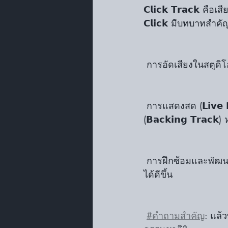
𝗖𝗹𝗶𝗰𝗸 𝗧𝗿𝗮𝗰𝗸
𝗖𝗹𝗶𝗰𝗸 มีบทบาทสำ
 การอัดเสียงในสตูดิ
 การแสดงสด (𝗟𝗶𝘃𝗲 𝗣𝗲𝗿𝗳𝗼𝗿𝗺𝗮𝗻𝗰𝗲) ➝ โดยเฉพาะการเล่นที่ต้องซิงก์กับแบ็กกิ้งแทร็ก 
(𝗕𝗮𝗰𝗸𝗶𝗻𝗴 𝗧𝗿𝗮𝗰
 การฝึกซ้อมและพัฒนาจ
ได้ดีขึ้น
#คำถามสำคัญ
: แล้ว