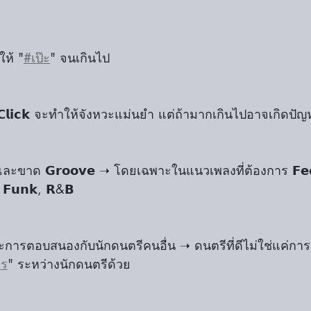
ให้ "
#เป๊ะ
" จนเกินไป 
𝗹𝗶𝗰𝗸 จะทำให้จังหวะแม่นยำ แต่ถ้ามากเกินไปอาจเกิดปัญหา
และขาด 𝗚𝗿𝗼𝗼𝘃𝗲 ➝ โดยเฉพาะในแนวเพลงที่ต้องการ 𝗙𝗲𝗲𝗹
 𝗙𝘂𝗻𝗸, 𝗥&𝗕
และการตอบสนองกับนักดนตรีคนอื่น ➝ ดนตรีที่ดีไม่ใช่แค่กา
าร
" ระหว่างนักดนตรีด้วย