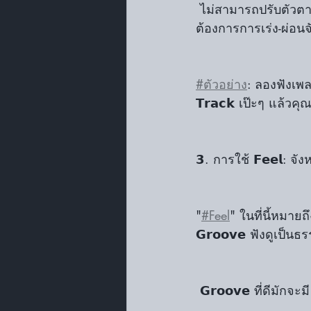
 ไม่สามารถปรับตัวตามอารมณ์ของเพลงได้ ➝ ดนตรีบางแนว เช่น 𝗕𝗹𝘂𝗲𝘀 หรือ 𝗦𝗼𝘂𝗹 อาจ
ต้องการการเร่ง-ผ่อนจ
#ตัวอย่าง
: ลองฟังเพลงจ
𝗧𝗿𝗮𝗰𝗸 เป๊ะๆ แล้วค
𝟯. การใช้ 𝗙𝗲𝗲𝗹: จั
"
#Feel
" ในที่นี้หมายถึ
𝗚𝗿𝗼𝗼𝘃𝗲 ฟังดูเป็น
 𝗚𝗿𝗼𝗼𝘃𝗲 ที่ดีมักจ