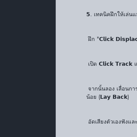
𝟱. เทคนิคฝึกให้เล่นแม่น
 ฝึก "𝗖𝗹𝗶𝗰𝗸 𝗗𝗶𝘀𝗽𝗹
 เปิด 𝗖𝗹𝗶𝗰𝗸 𝗧𝗿𝗮
 จากนั้นลอง เลื่อนการตี 
น้อย (𝗟𝗮𝘆 𝗕𝗮𝗰𝗸)
 อัดเสียงตัวเองฟังและว