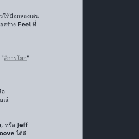
อสร้าง 𝗙𝗲𝗲𝗹 ที่
 "
#การโยก
" 
ักษณ์
 หรือ 𝗝𝗲𝗳𝗳 
𝗼𝘃𝗲 ได้ดี