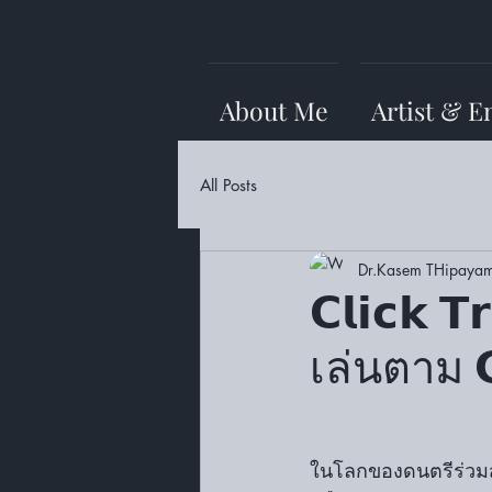
About Me
Artist & E
All Posts
Dr.Kasem THipayam
𝗖𝗹𝗶𝗰𝗸 
เล่นตาม 𝗖
ในโลกของดนตรีร่วมสมัย 