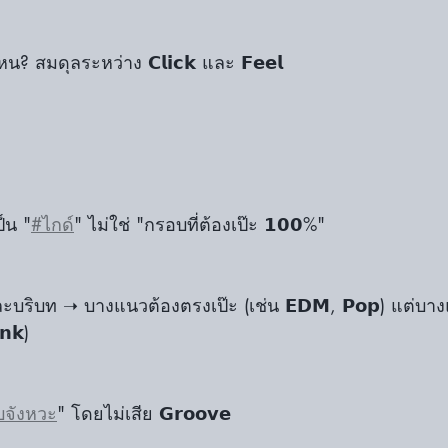
? สมดุลระหว่าง 𝗖𝗹𝗶𝗰𝗸 และ 𝗙𝗲𝗲𝗹 
เป็น "
#ไกด์
" ไม่ใช่ "กรอบที่ต้องเป๊ะ 𝟭𝟬𝟬%"
ละบริบท ➝ บางแนวต้องตรงเป๊ะ (เช่น 𝗘𝗗𝗠, 𝗣𝗼𝗽) แต่บา
𝗻𝗸)
บจังหวะ
" โดยไม่เสีย 𝗚𝗿𝗼𝗼𝘃𝗲