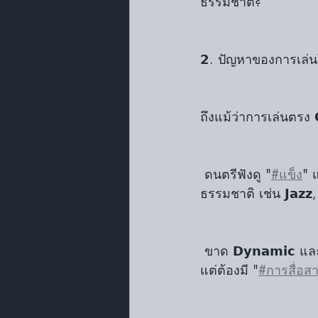
ธรรมชาติ?
𝟮. ปัญหาของการเล่น
ถึงแม้ว่าการเล่นตรง 
 ดนตรีฟังดู "
#แข็ง
" 
ธรรมชาติ เช่น 𝗝𝗮𝘇𝘇,
 ขาด 𝗗𝘆𝗻𝗮𝗺𝗶𝗰 
แต่ต้องมี "
#การสื่อส