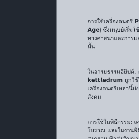
การใช้เครื่องดนตรี 𝗣𝗲
𝗔𝗴𝗲) ซึ่งมนุษย์เริ่
ทางศาสนาและการแสดงท
นั้น
ในอารยธรรมอียิปต์, กรี
𝗸𝗲𝘁𝘁𝗹𝗲𝗱𝗿𝘂
เครื่องดนตรีเหล่านี
สังคม
การใช้ในพิธีกรรม: เคร
โบราณ และในงานพิธีต่
สงครามเพื่อส่งสัญญ