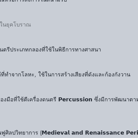
ัญในยุคโบราณ
ื่องดนตรีประเภทกลองที่ใช้ในพิธีการทางศาสนา
ื่องตีที่ทำจากโลหะ, ใช้ในการสร้างเสียงที่ดังและก้องกังวาน
 เครื่องมือที่ใช้ตีเครื่องดนตรี 𝗣𝗲𝗿𝗰𝘂𝘀𝘀𝗶𝗼𝗻 ซึ่งมีการพัฒ
ลปวิทยาการ (𝗠𝗲𝗱𝗶𝗲𝘃𝗮𝗹 𝗮𝗻𝗱 𝗥𝗲𝗻𝗮𝗶𝘀𝘀𝗮𝗻𝗰𝗲 𝗣𝗲𝗿𝗶