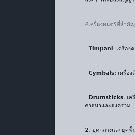
#เครื่องดนตรีที่สำค
  𝗧𝗶𝗺𝗽𝗮𝗻𝗶: เคร
  𝗖𝘆𝗺𝗯𝗮𝗹𝘀: เคร
  𝗗𝗿𝘂𝗺𝘀𝘁𝗶𝗰𝗸𝘀:
ศาสนาและสงคราม
𝟮. ยุคกลางและยุคฟื้นฟูศิ