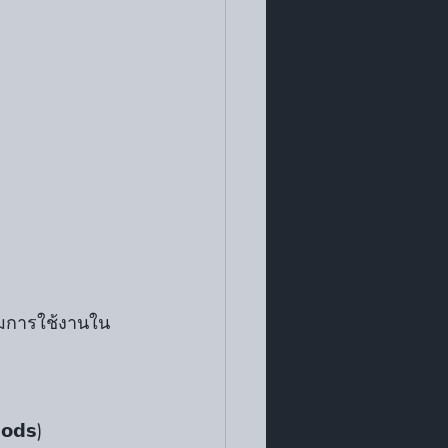
นาตามการใช้งานใน
𝗼𝗱𝘀) 