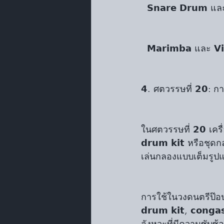
  𝗦𝗻𝗮𝗿𝗲 𝗗𝗿𝘂𝗺
  𝗠𝗮𝗿𝗶𝗺𝗯𝗮 และ 𝗩
𝟰. ศตวรรษที่ 𝟮𝟬: ก
ในศตวรรษที่ 𝟮𝟬 เครื
𝗱𝗿𝘂𝗺 𝗸𝗶𝘁 หรือ
เล่นกลองแบบเต็มรูปแ
การใช้ในวงดนตรีป๊อปและ
𝗱𝗿𝘂𝗺 𝗸𝗶𝘁, 𝗰𝗼
จังหวะที่มีความซับซ