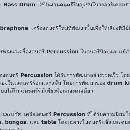
 และ 𝗕𝗮𝘀𝘀 𝗗𝗿𝘂𝗺: ใช้ในงานดนตรีใหญ่เช่นในวงออร์เคสตร
𝗯𝗿𝗮𝗽𝗵𝗼𝗻𝗲: เครื่องดนตรีใหม่ที่พัฒนาขึ้นเพื่อให้เสียงที่มีมิ
ารพัฒนาเครื่องดนตรี 𝗣𝗲𝗿𝗰𝘂𝘀𝘀𝗶𝗼𝗻 ในดนตรีป๊อปและแจ๊ส
่องดนตรี 𝗣𝗲𝗿𝗰𝘂𝘀𝘀𝗶𝗼𝗻 ได้รับการพัฒนาอย่างรวดเร็ว โด
ชุดกลองในวงดนตรีร็อกและแจ๊ส โดยการพัฒนาของ 𝗱𝗿𝘂𝗺 𝗸
บบได้ในวงดนตรีที่มีเพียงมือกลองคนเดียว
แจ๊ส: เครื่องดนตรี 𝗣𝗲𝗿𝗰𝘂𝘀𝘀𝗶𝗼𝗻 ที่ได้รับความนิยมในย
𝗴𝗮𝘀, 𝗯𝗼𝗻𝗴𝗼𝘀, และ 𝘁𝗮𝗯𝗹𝗮 โดยเฉพาะในดนตรีแจ๊สและดน
้อนและพลัง