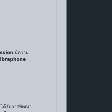
𝘀𝘀𝗶𝗼𝗻 มีความ
𝗯𝗿𝗮𝗽𝗵𝗼𝗻𝗲 
𝗻 ได้รับการพัฒนา