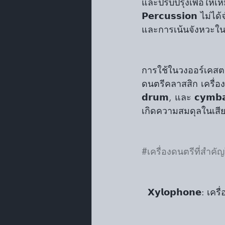
และปรับปรุงเพื่อให้
𝗣𝗲𝗿𝗰𝘂𝘀𝘀𝗶𝗼𝗻 
และการเน้นจังหวะใ
การใช้ในวงออร์เคสตรา:
ดนตรีคลาสสิก เครื่อง 𝘁
𝗱𝗿𝘂𝗺, และ 𝗰𝘆𝗺
เกิดความสมดุลในเสี
#เครื่องดนตรีที่สำ
  𝗫𝘆𝗹𝗼𝗽𝗵𝗼𝗻𝗲: เ