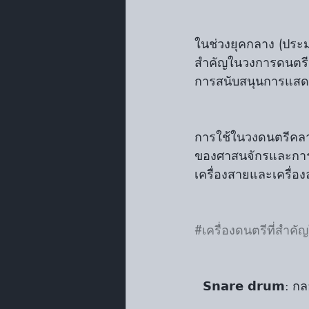
ในช่วงยุคกลาง (ประมาณศ
สำคัญในวงการดนตรีค
การสนับสนุนการแส
การใช้ในวงดนตรีคลาสสิ
ของศาสนจักรและการแ
เครื่องสายและเครื่อ
#เครื่องดนตรีที่สำค
  𝗦𝗻𝗮𝗿𝗲 𝗱𝗿𝘂