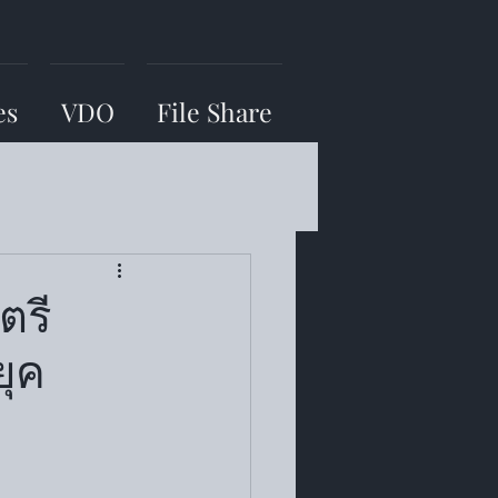
es
VDO
File Share
ตรี
ยุค