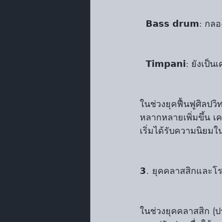
  𝗕𝗮𝘀𝘀 𝗱𝗿𝘂𝗺: 
  𝗧𝗶𝗺𝗽𝗮𝗻𝗶: ยัง
ในช่วงยุคฟื้นฟูศิลปวิทย
หลากหลายเพิ่มขึ้น เครื่อ
เริ่มได้รับความนิยมใ
𝟯. ยุคคลาสสิกและโรแมนติก
ในช่วงยุคคลาสสิก (ประ