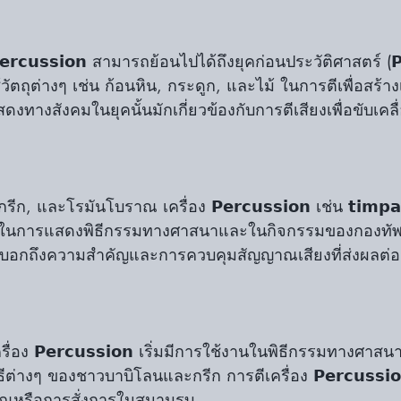
𝗿𝗰𝘂𝘀𝘀𝗶𝗼𝗻 สามารถย้อนไปได้ถึงยุคก่อนประวัติศาสตร์ (𝗣𝗿𝗲
มใช้วัตถุต่างๆ เช่น ก้อนหิน, กระดูก, และไม้ ในการตีเพื่อสร้า
างสังคมในยุคนั้นมักเกี่ยวข้องกับการตีเสียงเพื่อขับเคลื
ก, และโรมันโบราณ เครื่อง 𝗣𝗲𝗿𝗰𝘂𝘀𝘀𝗶𝗼𝗻 เช่น 𝘁𝗶𝗺𝗽𝗮
 ถูกใช้ในการแสดงพิธีกรรมทางศาสนาและในกิจกรรมของกองท
้บ่งบอกถึงความสำคัญและการควบคุมสัญญาณเสียงที่ส่งผลต่
ื่อง 𝗣𝗲𝗿𝗰𝘂𝘀𝘀𝗶𝗼𝗻 เริ่มมีการใช้งานในพิธีกรรมทางศาส
างๆ ของชาวบาบิโลนและกรีก การตีเครื่อง 𝗣𝗲𝗿𝗰𝘂𝘀𝘀𝗶𝗼
าณหรือการสั่งการในสนามรบ