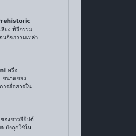
𝗶𝘀𝘁𝗼𝗿𝗶𝗰 
งเสียง พิธีกรรม
่อนกิจกรรมเหล่า
𝗶 หรือ 
ัพ ขนาดของ
อการสื่อสารใน
นาของชาวอียิปต์
 ยังถูกใช้ใน