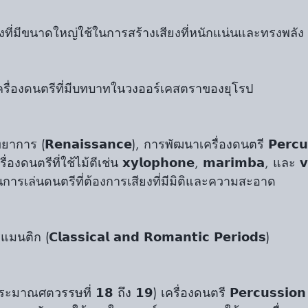
กลองที่มีขนาดใหญ่ใช้ในการสร้างเสียงที่หนักแน่นและทรงพลัง
เป็นเครื่องดนตรีที่มีบทบาทในวงออร์เคสตราของยุโรป
าการ (𝗥𝗲𝗻𝗮𝗶𝘀𝘀𝗮𝗻𝗰𝗲), การพัฒนาเครื่องดนตรี 𝗣𝗲𝗿𝗰𝘂
งดนตรีที่ใช้ไม้ตีเช่น 𝘅𝘆𝗹𝗼𝗽𝗵𝗼𝗻𝗲, 𝗺𝗮𝗿𝗶𝗺𝗯𝗮, และ 𝘃𝗶
นการเล่นดนตรีที่ต้องการเสียงที่มีมิติและความสะอาด
 (𝗖𝗹𝗮𝘀𝘀𝗶𝗰𝗮𝗹 𝗮𝗻𝗱 𝗥𝗼𝗺𝗮𝗻𝘁𝗶𝗰 𝗣𝗲𝗿𝗶𝗼𝗱𝘀)
มาณศตวรรษที่ 𝟭𝟴 ถึง 𝟭𝟵) เครื่องดนตรี 𝗣𝗲𝗿𝗰𝘂𝘀𝘀𝗶𝗼