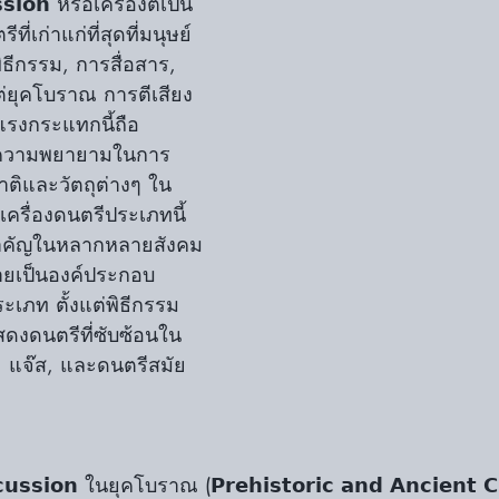
𝘀𝗶𝗼𝗻 หรือเครื่องตีเป็น
ที่เก่าแก่ที่สุดที่มนุษย์
ิธีกรรม, การสื่อสาร, 
ต่ยุคโบราณ การตีเสียง
้แรงกระแทกนี้ถือ
งความพยายามในการ
ติและวัตถุต่างๆ ใน
ครื่องดนตรีประเภทนี้
ทสำคัญในหลากหลายสังคม
ยเป็นองค์ประกอบ
เภท ตั้งแต่พิธีกรรม
งดนตรีที่ซับซ้อนใน
 แจ๊ส, และดนตรีสมัย
𝘀𝘀𝗶𝗼𝗻 ในยุคโบราณ (𝗣𝗿𝗲𝗵𝗶𝘀𝘁𝗼𝗿𝗶𝗰 𝗮𝗻𝗱 𝗔𝗻𝗰𝗶𝗲𝗻𝘁 𝗖𝗶𝘃𝗶