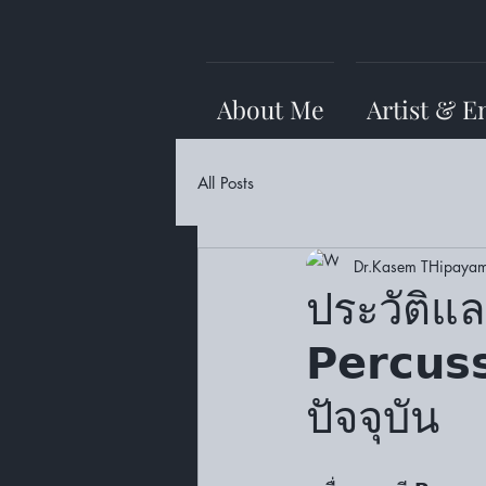
About Me
Artist & E
All Posts
Dr.Kasem THipayam
ประวัติแ
𝗣𝗲𝗿𝗰𝘂
ปัจจุบัน