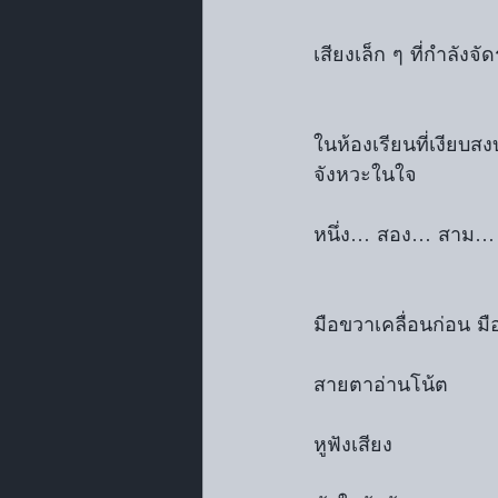
เสียงเล็ก ๆ ที่กำลังจ
ในห้องเรียนที่เงียบสง
จังหวะในใจ
หนึ่ง… สอง… สาม… 
มือขวาเคลื่อนก่อน ม
สายตาอ่านโน้ต
หูฟังเสียง