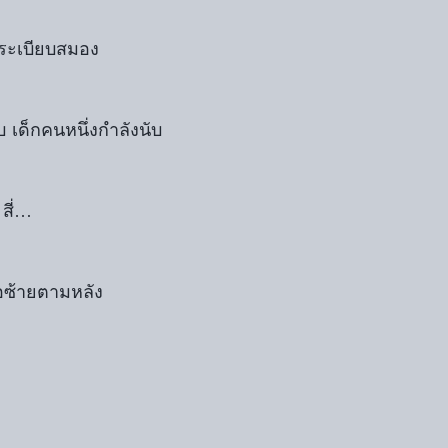
ัดระเบียบสมอง
บ เด็กคนหนึ่งกำลังนับ
สี่…
ือซ้ายตามหลัง