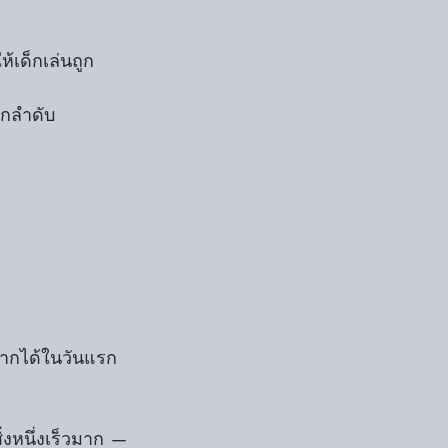
้เด็กเล่นถูก
ูกลำดับ
ยากได้ในวันแรก
สิ่งหนึ่งเร็วมาก —