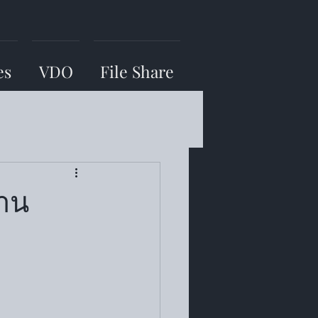
es
VDO
File Share
ลาน