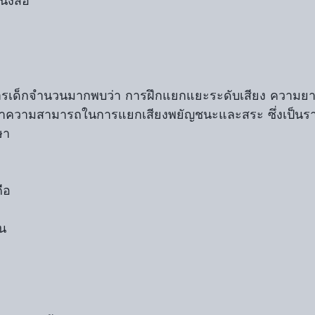
นังสือ
ารเด็กจำนวนมากพบว่า การฝึกแยกแยะระดับเสียง ความยาว
นาความสามารถในการแยกเสียงพยัญชนะและสระ ซึ่งเป็น
ษา
คือ
็น