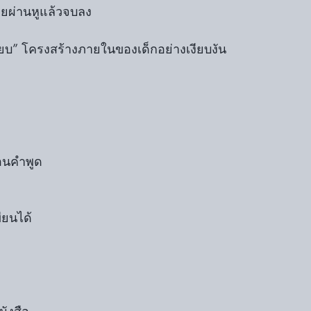
อยผ่านหูแล้วจบลง
บียบ” โครงสร้างภายในของเด็กอย่างเงียบงัน
อนคำพูด
ียนได้