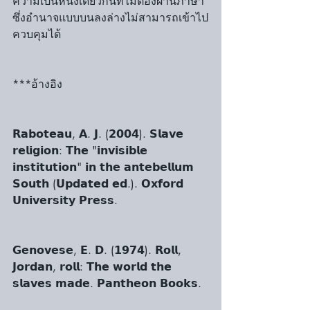
ความเป็นหนึ่งเดียวกันที่ไม่ต้องผ่านภาษา 
ซึ่งอำนาจแบบบนลงล่างไม่สามารถเข้าไป
ควบคุมได้
***อ้างอิง 
𝗥𝗮𝗯𝗼𝘁𝗲𝗮𝘂, 𝗔. 𝗝. (𝟮𝟬𝟬𝟰). 𝗦𝗹𝗮𝘃𝗲 
𝗿𝗲𝗹𝗶𝗴𝗶𝗼𝗻: 𝗧𝗵𝗲 "𝗶𝗻𝘃𝗶𝘀𝗶𝗯𝗹𝗲 
𝗶𝗻𝘀𝘁𝗶𝘁𝘂𝘁𝗶𝗼𝗻" 𝗶𝗻 𝘁𝗵𝗲 𝗮𝗻𝘁𝗲𝗯𝗲𝗹𝗹𝘂𝗺 
𝗦𝗼𝘂𝘁𝗵 (𝗨𝗽𝗱𝗮𝘁𝗲𝗱 𝗲𝗱.). 𝗢𝘅𝗳𝗼𝗿𝗱 
𝗨𝗻𝗶𝘃𝗲𝗿𝘀𝗶𝘁𝘆 𝗣𝗿𝗲𝘀𝘀.
𝗚𝗲𝗻𝗼𝘃𝗲𝘀𝗲, 𝗘. 𝗗. (𝟭𝟵𝟳𝟰). 𝗥𝗼𝗹𝗹, 
𝗝𝗼𝗿𝗱𝗮𝗻, 𝗿𝗼𝗹𝗹: 𝗧𝗵𝗲 𝘄𝗼𝗿𝗹𝗱 𝘁𝗵𝗲 
𝘀𝗹𝗮𝘃𝗲𝘀 𝗺𝗮𝗱𝗲. 𝗣𝗮𝗻𝘁𝗵𝗲𝗼𝗻 𝗕𝗼𝗼𝗸𝘀.