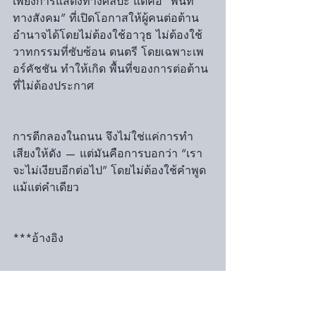
เพียงการแสดงทางศิลปะ แต่คือ “พื้นที่
ทางสังคม” ที่เปิดโอกาสให้ผู้คนต่อต้าน
อำนาจได้โดยไม่ต้องใช้อาวุธ ไม่ต้องใช้
วาทกรรมที่ซับซ้อน ดนตรี โดยเฉพาะเพ
อร์คัชชัน ทำให้เกิด พื้นที่ของการต่อต้าน
ที่ไม่ต้องประกาศ
การตีกลองในถนน จึงไม่ใช่แค่การทำ
เสียงให้ดัง — แต่มันคือการบอกว่า “เรา
จะไม่เงียบอีกต่อไป” โดยไม่ต้องใช้คำพูด
แม้แต่คำเดียว
***อ้างอิง
𝗕𝗮𝗿𝘇, 𝗚., & 𝗖𝗼𝗼𝗹𝗲𝘆, 𝗧. 𝗝. (𝗘𝗱𝘀.). 
(𝟮𝟬𝟬𝟴). 𝗦𝗵𝗮𝗱𝗼𝘄𝘀 𝗶𝗻 𝘁𝗵𝗲 𝗙𝗶𝗲𝗹𝗱: 