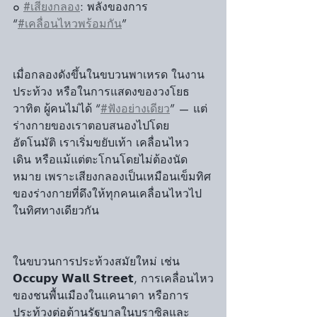
๐ 
#เสียงกลอง
: พลังของการ 
“
#เคลื่อนไหวพร้อมกัน
”
เมื่อกลองดังขึ้นในขบวนพาเหรด ในงาน
ประท้วง หรือในการแสดงของวงโยธ
วาทิต ผู้คนไม่ได้ “
#ฟังอย่างเดียว
” — แต่
ร่างกายของเราตอบสนองไปโดย
อัตโนมัติ เราเริ่มขยับเท้า เคลื่อนไหว 
เดิน หรือแม้แต่ตะโกนโดยไม่ต้องนัด
หมาย เพราะเสียงกลองเป็นเหมือนเข็มทิศ
ของร่างกายที่ดึงให้ทุกคนเคลื่อนไหวไป
ในทิศทางเดียวกัน
ในขบวนการประท้วงสมัยใหม่ เช่น 
𝗢𝗰𝗰𝘂𝗽𝘆 𝗪𝗮𝗹𝗹 𝗦𝘁𝗿𝗲𝗲𝘁, การเคลื่อนไหว
ของชนพื้นเมืองในแคนาดา หรือการ
ประท้วงต่อต้านรัฐบาลในบราซิลและ