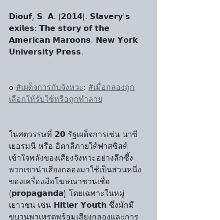
𝗗𝗶𝗼𝘂𝗳, 𝗦. 𝗔. (𝟮𝟬𝟭𝟰). 𝗦𝗹𝗮𝘃𝗲𝗿𝘆'𝘀 
𝗲𝘅𝗶𝗹𝗲𝘀: 𝗧𝗵𝗲 𝘀𝘁𝗼𝗿𝘆 𝗼𝗳 𝘁𝗵𝗲 
𝗔𝗺𝗲𝗿𝗶𝗰𝗮𝗻 𝗠𝗮𝗿𝗼𝗼𝗻𝘀. 𝗡𝗲𝘄 𝗬𝗼𝗿𝗸 
𝗨𝗻𝗶𝘃𝗲𝗿𝘀𝗶𝘁𝘆 𝗣𝗿𝗲𝘀𝘀.
๐ 
#เผด็จการกับจังหวะ
: 
#เมื่อกลองถูก
เลือกให้รับใช้หรือถูกทำลาย
ในศตวรรษที่ 𝟮𝟬 รัฐเผด็จการเช่น นาซี
เยอรมนี หรือ อิตาลีภายใต้ฟาสซิสต์ 
เข้าใจพลังของเสียงจังหวะอย่างลึกซึ้ง 
พวกเขานำเสียงกลองมาใช้เป็นส่วนหนึ่ง
ของเครื่องมือโฆษณาชวนเชื่อ 
(𝗽𝗿𝗼𝗽𝗮𝗴𝗮𝗻𝗱𝗮) โดยเฉพาะในหมู่
เยาวชน เช่น 𝗛𝗶𝘁𝗹𝗲𝗿 𝗬𝗼𝘂𝘁𝗵 ซึ่งมักมี
ขบวนพาเหรดพร้อมเสียงกลองและการ