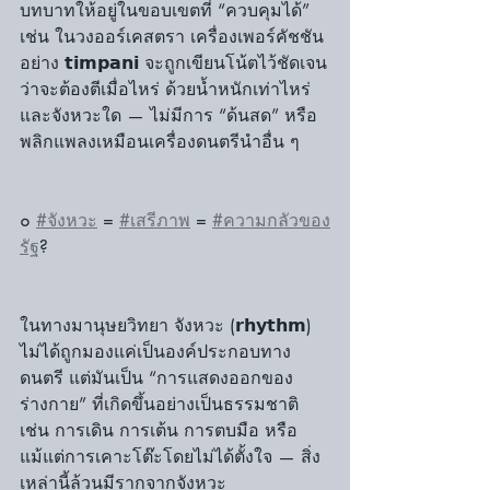
บทบาทให้อยู่ในขอบเขตที่ “ควบคุมได้” 
เช่น ในวงออร์เคสตรา เครื่องเพอร์คัชชัน
อย่าง 𝘁𝗶𝗺𝗽𝗮𝗻𝗶 จะถูกเขียนโน้ตไว้ชัดเจน
ว่าจะต้องตีเมื่อไหร่ ด้วยน้ำหนักเท่าไหร่ 
และจังหวะใด — ไม่มีการ “ด้นสด” หรือ
พลิกแพลงเหมือนเครื่องดนตรีนำอื่น ๆ
๐ 
#จังหวะ
 = 
#เสรีภาพ
 = 
#ความกลัวของ
รัฐ
?
ในทางมานุษยวิทยา จังหวะ (𝗿𝗵𝘆𝘁𝗵𝗺) 
ไม่ได้ถูกมองแค่เป็นองค์ประกอบทาง
ดนตรี แต่มันเป็น “การแสดงออกของ
ร่างกาย” ที่เกิดขึ้นอย่างเป็นธรรมชาติ 
เช่น การเดิน การเต้น การตบมือ หรือ
แม้แต่การเคาะโต๊ะโดยไม่ได้ตั้งใจ — สิ่ง
เหล่านี้ล้วนมีรากจากจังหวะ