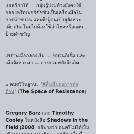
แอฟริกาใต้ — กลุ่มผู้ประท้วงยังคงใช้
กลองหรือเพอร์คัชชันเป็นเครื่องมือใน
การนำขบวน และดึงผู้คนเข้าสู่จังหวะ
เดียวกัน โดยไม่ต้องใช้ลำโพงหรือแผ่น
ป้ายคำขวัญ
เพราะเมื่อกลองเริ่ม — ขบวนก็เริ่ม และ
เมื่อจังหวะมา — การรวมพลังจึงเกิด
๐ ดนตรีในฐานะ “
#พื้นที่ของการต่อ
ต้าน
” (𝗧𝗵𝗲 𝗦𝗽𝗮𝗰𝗲 𝗼𝗳 𝗥𝗲𝘀𝗶𝘀𝘁𝗮𝗻𝗰𝗲)
𝗚𝗿𝗲𝗴𝗼𝗿𝘆 𝗕𝗮𝗿𝘇 และ 𝗧𝗶𝗺𝗼𝘁𝗵𝘆 
𝗖𝗼𝗼𝗹𝗲𝘆 ในหนังสือ 𝗦𝗵𝗮𝗱𝗼𝘄𝘀 𝗶𝗻 𝘁𝗵𝗲 
𝗙𝗶𝗲𝗹𝗱 (𝟮𝟬𝟬𝟴) อธิบายว่า ดนตรีไม่ได้เป็น