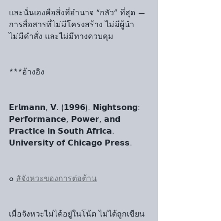
และนั่นเองคือสิ่งที่อำนาจ “กลัว” ที่สุด — 
การสื่อสารที่ไม่มีโครงสร้าง ไม่มีผู้นำ 
ไม่มีคำสั่ง และไม่มีทางควบคุม
***อ้างอิง
𝗘𝗿𝗹𝗺𝗮𝗻𝗻, 𝗩. (𝟭𝟵𝟵𝟲). 𝗡𝗶𝗴𝗵𝘁𝘀𝗼𝗻𝗴: 
𝗣𝗲𝗿𝗳𝗼𝗿𝗺𝗮𝗻𝗰𝗲, 𝗣𝗼𝘄𝗲𝗿, 𝗮𝗻𝗱 
𝗣𝗿𝗮𝗰𝘁𝗶𝗰𝗲 𝗶𝗻 𝗦𝗼𝘂𝘁𝗵 𝗔𝗳𝗿𝗶𝗰𝗮. 
𝗨𝗻𝗶𝘃𝗲𝗿𝘀𝗶𝘁𝘆 𝗼𝗳 𝗖𝗵𝗶𝗰𝗮𝗴𝗼 𝗣𝗿𝗲𝘀𝘀.
๐ 
#จังหวะของการต่อต้าน
เมื่อจังหวะไม่ได้อยู่ในโน้ต ไม่ได้ถูกเขียน