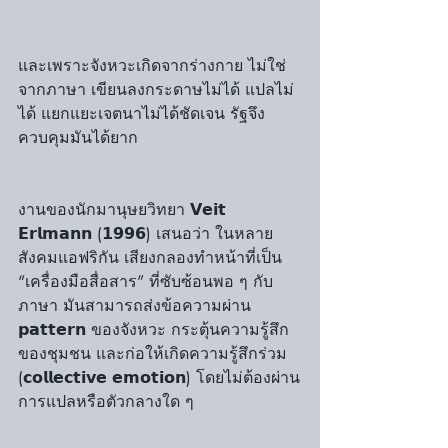
และเพราะจังหวะเกิดจากร่างกาย ไม่ใช่
จากภาษา เขียนลงกระดาษไม่ได้ แปลไม่
ได้ แยกแยะเจตนาไม่ได้ชัดเจน รัฐจึง
ควบคุมมันได้ยาก
งานของนักมานุษยวิทยา 𝗩𝗲𝗶𝘁 
𝗘𝗿𝗹𝗺𝗮𝗻𝗻 (𝟭𝟵𝟵𝟲) เสนอว่า ในหลาย
สังคมแอฟริกัน เสียงกลองทำหน้าที่เป็น 
“เครื่องมือสื่อสาร” ที่ซับซ้อนพอ ๆ กับ
ภาษา มันสามารถส่งข้อความผ่าน 
𝗽𝗮𝘁𝘁𝗲𝗿𝗻 ของจังหวะ กระตุ้นความรู้สึก
ของชุมชน และก่อให้เกิดความรู้สึกร่วม 
(𝗰𝗼𝗹𝗹𝗲𝗰𝘁𝗶𝘃𝗲 𝗲𝗺𝗼𝘁𝗶𝗼𝗻) โดยไม่ต้องผ่าน
การแปลหรือตัวกลางใด ๆ