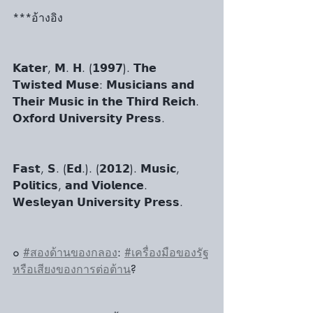
***อ้างอิง 
𝗞𝗮𝘁𝗲𝗿, 𝗠. 𝗛. (𝟭𝟵𝟵𝟳). 𝗧𝗵𝗲 
𝗧𝘄𝗶𝘀𝘁𝗲𝗱 𝗠𝘂𝘀𝗲: 𝗠𝘂𝘀𝗶𝗰𝗶𝗮𝗻𝘀 𝗮𝗻𝗱 
𝗧𝗵𝗲𝗶𝗿 𝗠𝘂𝘀𝗶𝗰 𝗶𝗻 𝘁𝗵𝗲 𝗧𝗵𝗶𝗿𝗱 𝗥𝗲𝗶𝗰𝗵. 
𝗢𝘅𝗳𝗼𝗿𝗱 𝗨𝗻𝗶𝘃𝗲𝗿𝘀𝗶𝘁𝘆 𝗣𝗿𝗲𝘀𝘀.
𝗙𝗮𝘀𝘁, 𝗦. (𝗘𝗱.). (𝟮𝟬𝟭𝟮). 𝗠𝘂𝘀𝗶𝗰, 
𝗣𝗼𝗹𝗶𝘁𝗶𝗰𝘀, 𝗮𝗻𝗱 𝗩𝗶𝗼𝗹𝗲𝗻𝗰𝗲. 
𝗪𝗲𝘀𝗹𝗲𝘆𝗮𝗻 𝗨𝗻𝗶𝘃𝗲𝗿𝘀𝗶𝘁𝘆 𝗣𝗿𝗲𝘀𝘀.
๐ 
#สองด้านของกลอง
: 
#เครื่องมือของรัฐ
หรือเสียงของการต่อต้าน
?